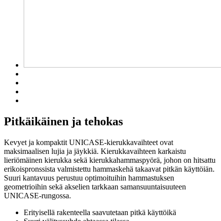
Pitkäikäinen ja tehokas
Kevyet ja kompaktit UNICASE-kierukkavaihteet ovat
maksimaalisen lujia ja jäykkiä. Kierukkavaihteen karkaistu
lieriömäinen kierukka sekä kierukkahammaspyörä, johon on hitsattu
erikoispronssista valmistettu hammaskehä takaavat pitkän käyttöiän.
Suuri kantavuus perustuu optimoituihin hammastuksen
geometrioihin sekä akselien tarkkaan samansuuntaisuuteen
UNICASE-rungossa.
Erityisellä rakenteella saavutetaan pitkä käyttöikä