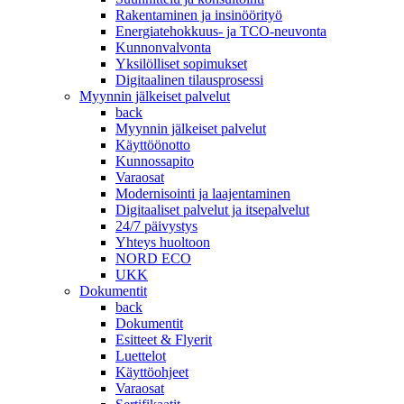
Rakentaminen ja insinöörityö
Energiatehokkuus- ja TCO-neuvonta
Kunnonvalvonta
Yksilölliset sopimukset
Digitaalinen tilausprosessi
Myynnin jälkeiset palvelut
back
Myynnin jälkeiset palvelut
Käyttöönotto
Kunnossapito
Varaosat
Modernisointi ja laajentaminen
Digitaaliset palvelut ja itsepalvelut
24/7 päivystys
Yhteys huoltoon
NORD ECO
UKK
Dokumentit
back
Dokumentit
Esitteet & Flyerit
Luettelot
Käyttöohjeet
Varaosat