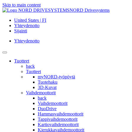
Skip to main content
NORD Drivesystems
United States | FI
Yhteydenotto
Sijainti
Yhteydenotto
Tuotteet
back
Tuotteet
myNORD-työpöytä
Tuotehaku
3D-Kuvat
Vaihdemoottorit
back
Vaihdemoottorit
DuoDrive
Hammasvaihdemoottorit
Tappivaihdemoottorit
Kartiovaihdemoottorit
Kierukkavaihdemoottorit