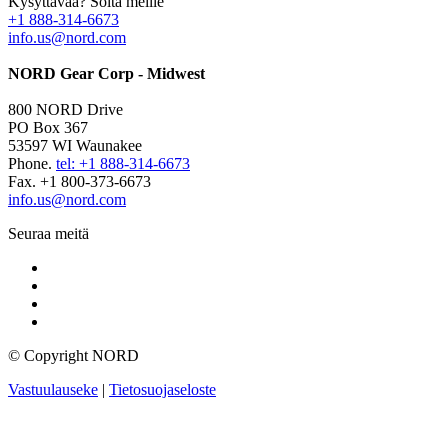
Kysyttävää? Soita meille
+1 888-314-6673
info.us@nord.com
NORD Gear Corp - Midwest
800 NORD Drive
PO Box 367
53597 WI Waunakee
Phone.
tel: +1 888-314-6673
Fax. +1 800-373-6673
info.us@nord.com
Seuraa meitä
© Copyright NORD
Vastuulauseke
|
Tietosuojaseloste