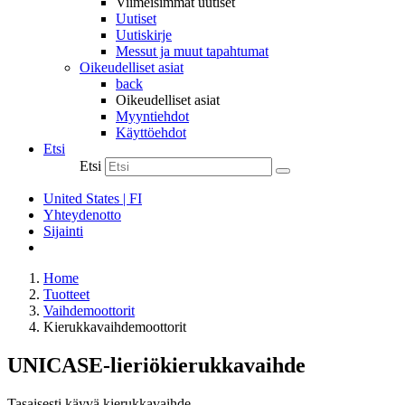
Viimeisimmät uutiset
Uutiset
Uutiskirje
Messut ja muut tapahtumat
Oikeudelliset asiat
back
Oikeudelliset asiat
Myyntiehdot
Käyttöehdot
Etsi
Etsi
United States | FI
Yhteydenotto
Sijainti
Home
Tuotteet
Vaihdemoottorit
Kierukkavaihdemoottorit
UNICASE-lieriökierukkavaihde
Tasaisesti käyvä kierukkavaihde