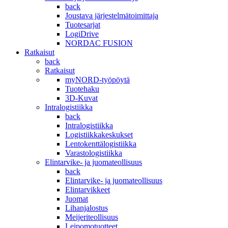
back
Joustava järjestelmätoimittaja
Tuotesarjat
LogiDrive
NORDAC FUSION
Ratkaisut
back
Ratkaisut
myNORD-työpöytä
Tuotehaku
3D-Kuvat
Intralogistiikka
back
Intralogistiikka
Logistiikkakeskukset
Lentokenttälogistiikka
Varastologistiikka
Elintarvike- ja juomateollisuus
back
Elintarvike- ja juomateollisuus
Elintarvikkeet
Juomat
Lihanjalostus
Meijeriteollisuus
Leipomotuotteet