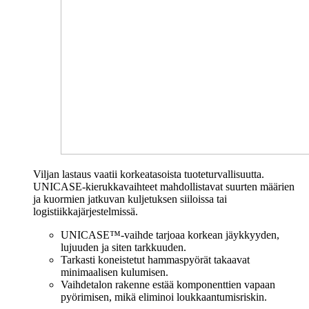
Viljan lastaus vaatii korkeatasoista tuoteturvallisuutta.
UNICASE-kierukkavaihteet mahdollistavat suurten määrien
ja kuormien jatkuvan kuljetuksen siiloissa tai
logistiikkajärjestelmissä.
UNICASE™-vaihde tarjoaa korkean jäykkyyden,
lujuuden ja siten tarkkuuden.
Tarkasti koneistetut hammaspyörät takaavat
minimaalisen kulumisen.
Vaihdetalon rakenne estää komponenttien vapaan
pyörimisen, mikä eliminoi loukkaantumisriskin.