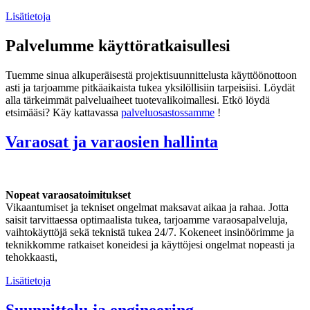
Lisätietoja
Palvelumme käyttöratkaisullesi
Tuemme sinua alkuperäisestä projektisuunnittelusta käyttöönottoon
asti ja tarjoamme pitkäaikaista tukea yksilöllisiin tarpeisiisi. Löydät
alla tärkeimmät palveluaiheet tuotevalikoimallesi. Etkö löydä
etsimääsi? Käy kattavassa
palveluosastossamme
!
Varaosat ja varaosien hallinta
Nopeat varaosatoimitukset
Vikaantumiset ja tekniset ongelmat maksavat aikaa ja rahaa. Jotta
saisit tarvittaessa optimaalista tukea, tarjoamme varaosapalveluja,
vaihtokäyttöjä sekä teknistä tukea 24/7. Kokeneet insinöörimme ja
teknikkomme ratkaiset koneidesi ja käyttöjesi ongelmat nopeasti ja
tehokkaasti,
Lisätietoja