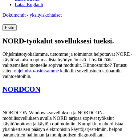
Lataa Englanti
Dokumentit - yksityiskohtaiset
Esite
NORD-työkalut sovelluksesi tueksi.
Ohjelmistotyökalumme, tietomme ja toiminnot helpottavat NORD-
käyttöratkaisun optimaalista hyödyntämistä. Löydät täältä
valitsemallesi tuotteelle sopivat moduulit. Kiinnostuitko? Tutustu
sitten
ohjelmisto-osiossamme
kaikkiin sovellustuen tarjoamiin
vaihtoehtoihin.
NORDCON
NORDCON Windows-sovelluksen ja NORDCON-
mobiilisovelluksen avulla NORD tarjoaa sopivat työkalut
käyttöönottoon ja käytön optimointiin. Kumpikin mahdollistaa
yksinkertaisen pääsyn elektronisiin käyttöjärjestelmiin, helpon
parametrien hallinnan ja monipuolisen diagnostiikan.