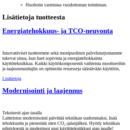
Huohotin varmistaa vuodottoman toiminnan.
Lisätietoja tuotteesta
Energiatehokkuus- ja TCO-neuvonta
Innovatiiviset tuotteemme sekä monipuolinen palvelutarjontamme
tukevat sinua, kun haet sopivinta ja energiatehokkainta
käyttötekniikkaa. Kaikki käyttökomponentit vaihteista moottoreihin
ja taajuusmuuttajiin on optimoitu resursseja säästävään käyttöön,
Lisätietoja
Modernisointi ja laajennus
Teknisesti ajan tasalla
Laitteiston modernisointi päivittää tekniikan uudemmaksi, lisää
tehokkuutta ja pienentää siten CO₂-jalanjälkeä. Hyödy tekniikan
edistyksestä ja modernisoi uusi käyttötekniikkasi ajan tasalle!