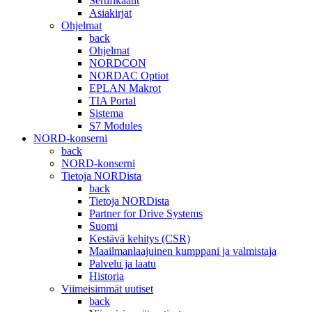
Sertifikaatit
Asiakirjat
Ohjelmat
back
Ohjelmat
NORDCON
NORDAC Optiot
EPLAN Makrot
TIA Portal
Sistema
S7 Modules
NORD-konserni
back
NORD-konserni
Tietoja NORDista
back
Tietoja NORDista
Partner for Drive Systems
Suomi
Kestävä kehitys (CSR)
Maailmanlaajuinen kumppani ja valmistaja
Palvelu ja laatu
Historia
Viimeisimmät uutiset
back