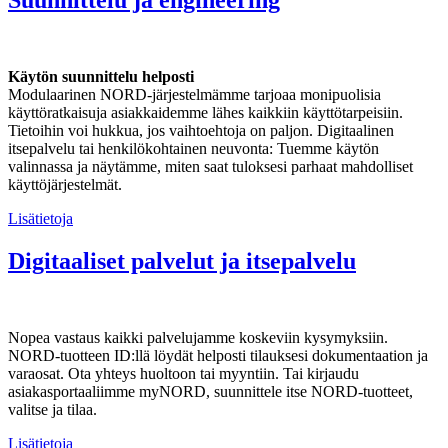
Suunnittelu ja engineering
Käytön suunnittelu helposti
Modulaarinen NORD-järjestelmämme tarjoaa monipuolisia
käyttöratkaisuja asiakkaidemme lähes kaikkiin käyttötarpeisiin.
Tietoihin voi hukkua, jos vaihtoehtoja on paljon. Digitaalinen
itsepalvelu tai henkilökohtainen neuvonta: Tuemme käytön
valinnassa ja näytämme, miten saat tuloksesi parhaat mahdolliset
käyttöjärjestelmät.
Lisätietoja
Digitaaliset palvelut ja itsepalvelu
Nopea vastaus kaikki palvelujamme koskeviin kysymyksiin.
NORD-tuotteen ID:llä löydät helposti tilauksesi dokumentaation ja
varaosat. Ota yhteys huoltoon tai myyntiin. Tai kirjaudu
asiakasportaaliimme myNORD, suunnittele itse NORD-tuotteet,
valitse ja tilaa.
Lisätietoja