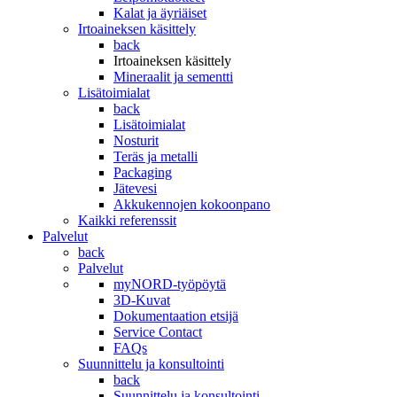
Kalat ja äyriäiset
Irtoaineksen käsittely
back
Irtoaineksen käsittely
Mineraalit ja sementti
Lisätoimialat
back
Lisätoimialat
Nosturit
Teräs ja metalli
Packaging
Jätevesi
Akkukennojen kokoonpano
Kaikki referenssit
Palvelut
back
Palvelut
myNORD-työpöytä
3D-Kuvat
Dokumentaation etsijä
Service Contact
FAQs
Suunnittelu ja konsultointi
back
Suunnittelu ja konsultointi