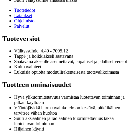
Suuri välityssuhde ahtaassa tilassa
Tuotetiedot
Lataukset
Ohjelmisto
Palvelut
Tuoteversiot
Välityssuhde. 4.40 - 7095.12
Tappi- ja holkkiakseli saatavana
Saatavana akselille asennettavat, laipalliset ja jalalliset versiot
Kulmavaihteet
Lukuisia optioita moduulirakenteisesta tuotevalikoimasta
Tuotteen ominaisuudet
Hyvä ylikuormitettavuus varmistaa luotettavan toiminnan ja
pitkän käyttöiän
Vääntöjäykkä harmaavalukotelo on kestävä, pitkäikäinen ja
tarvitsee vähän huoltoa
Suuri aksiaalinen ja radiaalinen kuormitettavuus takaa
luotettavan toiminnan
Hiljainen käynti