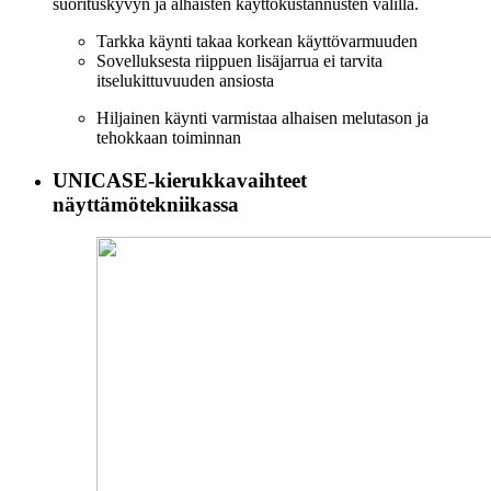
suorituskyvyn ja alhaisten käyttökustannusten välillä.
Tarkka käynti takaa korkean käyttövarmuuden
Sovelluksesta riippuen lisäjarrua ei tarvita
itselukittuvuuden ansiosta
Hiljainen käynti varmistaa alhaisen melutason ja
tehokkaan toiminnan
UNICASE-kierukkavaihteet
näyttämötekniikassa