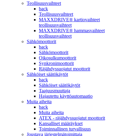
Teollisuusvaihteet
back
Teollisuusvaihteet
MAXXDRIVE® kartiovaihteet
teollisuusvaihteet
MAXXDRIVE® hammasvaihteet
teollisuusvaihteet
Sähkömoottorit
back
Sähkömoottorit
Oikosulkumoottorit
Synkronimoottorit
Räjähdyssuojatut moottorit
Sähköiset säätökäytöt
back
Sähköiset säätökäytöt
Taajuusmuuttaja
Hajautettu käyttöautomaatio
Muita aiheita
back
Muita aiheita
ATEX - räjähdyssuojatut moottorit
Kansalliset määräykset
Toiminnallinen turvallisuus
Joustava järjestelmätoimittaja