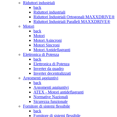
Riduttori industriali
back
Riduttori industriali
Riduttori Industriali Ortogonali MAXXDRIVE®
Riduttori Industriali Paralleli MAXXDRIVE®
Motori
back
Motori
Motori Asincroni
Motori Sincroni
Motori Antideflagranti
Elettronica di Potenza
back
Elettronica di Potenza
Inverter da quadro
Inverter decentralizzati
Argomenti aggiuntivi
back
Argomenti aggiuntivi
ATEX - Motori antideflagranti
Normative Nazionali
Sicurezza funzionale
Fornitore di sistemi flessibile
back
Fornitore di sistemi flessibile