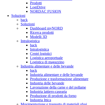
Prodotti
LogiDrive
NORDAC FUSION
Soluzioni
back
Soluzioni
Dashboard myNORD
Ricerca prodotti
Modelli 3D
Intralogistica
back
Intralogistica
Centri logistici
Logistica aeroportuale
Logistica di magazzino
Industria alimentare e delle bevande
back
Industria alimentare e delle bevande
Produzione e trasformazione alimentare
Industria delle bevande
Lavorazione della carne e del pollame
Industria lattiero-casearia
Produzione di prodotti da forno
Industria Ittica
Movimentazione e trasporto di materiali sfusi