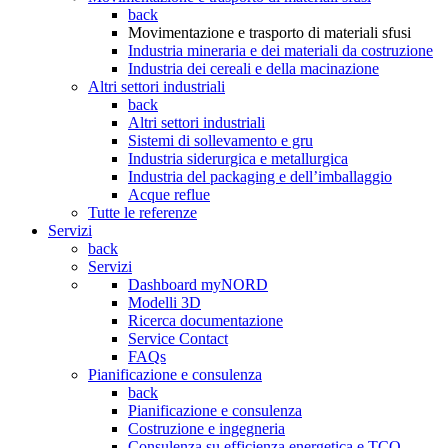
back
Movimentazione e trasporto di materiali sfusi
Industria mineraria e dei materiali da costruzione
Industria dei cereali e della macinazione
Altri settori industriali
back
Altri settori industriali
Sistemi di sollevamento e gru
Industria siderurgica e metallurgica
Industria del packaging e dell’imballaggio
Acque reflue
Tutte le referenze
Servizi
back
Servizi
Dashboard myNORD
Modelli 3D
Ricerca documentazione
Service Contact
FAQs
Pianificazione e consulenza
back
Pianificazione e consulenza
Costruzione e ingegneria
Consulenza su efficienza energetica e TCO