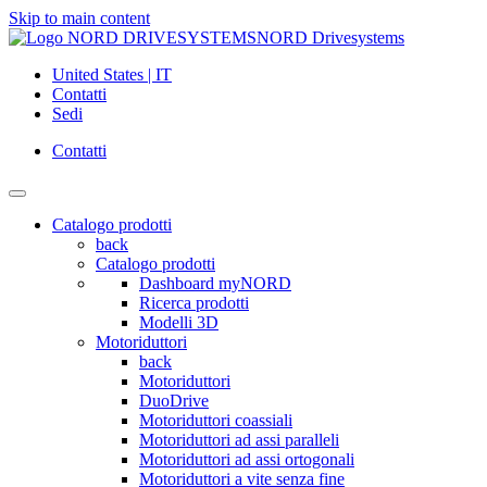
Skip to main content
NORD Drivesystems
United States | IT
Contatti
Sedi
Contatti
Catalogo prodotti
back
Catalogo prodotti
Dashboard myNORD
Ricerca prodotti
Modelli 3D
Motoriduttori
back
Motoriduttori
DuoDrive
Motoriduttori coassiali
Motoriduttori ad assi paralleli
Motoriduttori ad assi ortogonali
Motoriduttori a vite senza fine