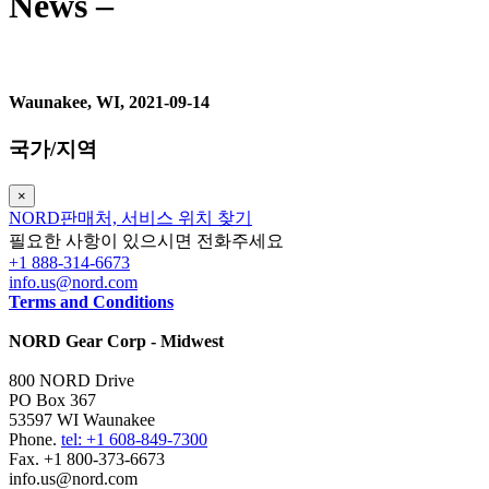
News –
Waunakee, WI, 2021-09-14
국가/지역
×
NORD판매처, 서비스 위치 찾기
필요한 사항이 있으시면 전화주세요
+1 888-314-6673
info.us@nord.com
Terms and Conditions
NORD Gear Corp - Midwest
800 NORD Drive
PO Box 367
53597 WI Waunakee
Phone.
tel: +1 608-849-7300
Fax. +1 800-373-6673
info.us@nord.com