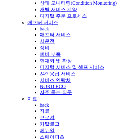
상태 모니터링(Condition Monitoring)
개별 서비스 계약
디지털 주문 프로세스
애프터 서비스
back
애프터 서비스
시운전
정비
예비 부품
현대화 및 확장
디지털 서비스 및 셀프 서비스
24/7 응급 서비스
서비스 연락처
NORD ECO
자주 묻는 질문
자료
back
자료
브로셔
카탈로그
메뉴얼
스페어파츠