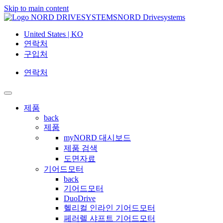
Skip to main content
NORD Drivesystems
United States | KO
연락처
구입처
연락처
제품
back
제품
myNORD 대시보드
제품 검색
도면자료
기어드모터
back
기어드모터
DuoDrive
헬리컬 인라인 기어드모터
페러렐 샤프트 기어드모터