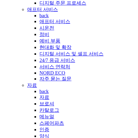
디지털 주문 프로세스
애프터 서비스
back
애프터 서비스
시운전
정비
예비 부품
현대화 및 확장
디지털 서비스 및 셀프 서비스
24/7 응급 서비스
서비스 연락처
NORD ECO
자주 묻는 질문
자료
back
자료
브로셔
카탈로그
메뉴얼
스페어파츠
인증
양식