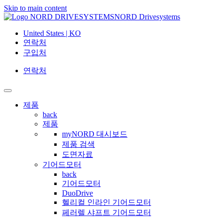
Skip to main content
NORD Drivesystems
United States | KO
연락처
구입처
연락처
제품
back
제품
myNORD 대시보드
제품 검색
도면자료
기어드모터
back
기어드모터
DuoDrive
헬리컬 인라인 기어드모터
페러렐 샤프트 기어드모터