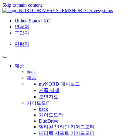
Skip to main content
NORD Drivesystems
United States | KO
연락처
구입처
연락처
제품
back
제품
myNORD 대시보드
제품 검색
도면자료
기어드모터
back
기어드모터
DuoDrive
헬리컬 인라인 기어드모터
페러렐 샤프트 기어드모터