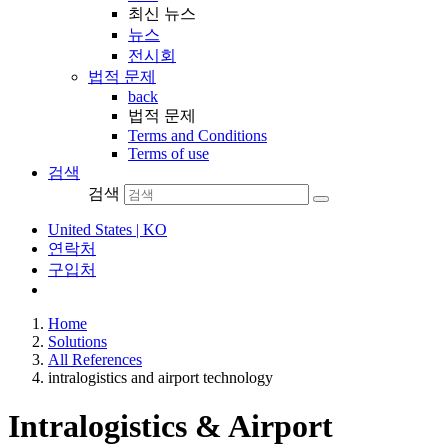
최신 뉴스
뉴스
전시회
법적 문제
back
법적 문제
Terms and Conditions
Terms of use
검색
검색
United States | KO
연락처
구입처
Home
Solutions
All References
intralogistics and airport technology
Intralogistics & Airport