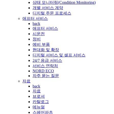
상태 모니터링(Condition Monitoring)
개별 서비스 계약
디지털 주문 프로세스
애프터 서비스
back
애프터 서비스
시운전
정비
예비 부품
현대화 및 확장
디지털 서비스 및 셀프 서비스
24/7 응급 서비스
서비스 연락처
NORD ECO
자주 묻는 질문
자료
back
자료
브로셔
카탈로그
메뉴얼
스페어파츠