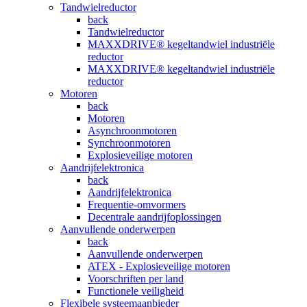
Tandwielreductor
back
Tandwielreductor
MAXXDRIVE® kegeltandwiel industriële
reductor
MAXXDRIVE® kegeltandwiel industriële
reductor
Motoren
back
Motoren
Asynchroonmotoren
Synchroonmotoren
Explosieveilige motoren
Aandrijfelektronica
back
Aandrijfelektronica
Frequentie-omvormers
Decentrale aandrijfoplossingen
Aanvullende onderwerpen
back
Aanvullende onderwerpen
ATEX - Explosieveilige motoren
Voorschriften per land
Functionele veiligheid
Flexibele systeemaanbieder