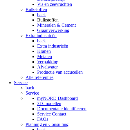
Vis en zeevruchten
Bulkstoffen
back
Bulkstoffen
Mineralen & Cement
Graanverwerking
Extra industrieën
back
Extra industrieën
Kranen
Metalen
Verpakking
Afvalwater
Productie van accucellen
Alle referenties
Service
back
Service
myNORD Dashboard
3D-modellen
Documentatie identificeren
Service Contact
FAQs
Planning en Consulting
back