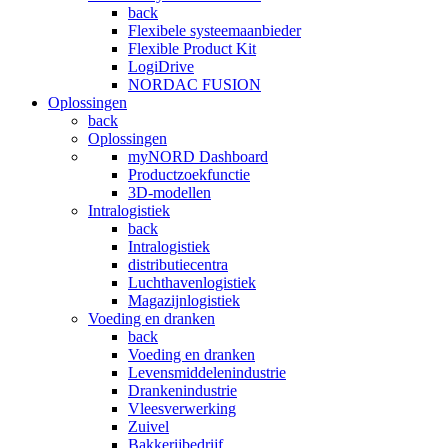
back
Flexibele systeemaanbieder
Flexible Product Kit
LogiDrive
NORDAC FUSION
Oplossingen
back
Oplossingen
myNORD Dashboard
Productzoekfunctie
3D-modellen
Intralogistiek
back
Intralogistiek
distributiecentra
Luchthavenlogistiek
Magazijnlogistiek
Voeding en dranken
back
Voeding en dranken
Levensmiddelenindustrie
Drankenindustrie
Vleesverwerking
Zuivel
Bakkerijbedrijf