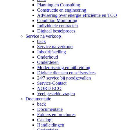
Planning en Consulting
Constructie en engineering
Advisering over energie-efficiëntie en TCO
Condition Monitoring
Individuele contracten
Digitaal bestelproces
Service na verkoop
back
Service na verkoop
Inbedrijfstelling
Onderhoud
Onderdelen
Modernisering en uitbreiding
Digitale diensten en selfservices
24/7 service bij noodgevallen
Service-Contact
NORD ECO
Veel gestelde vragen
Documentatie
back
Documentatie
Folders en brochures
Catalogi
Handleidingen