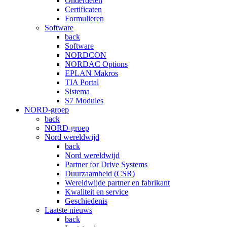
Onderdelen
Certificaten
Formulieren
Software
back
Software
NORDCON
NORDAC Options
EPLAN Makros
TIA Portal
Sistema
S7 Modules
NORD-groep
back
NORD-groep
Nord wereldwijd
back
Nord wereldwijd
Partner for Drive Systems
Duurzaamheid (CSR)
Wereldwijde partner en fabrikant
Kwaliteit en service
Geschiedenis
Laatste nieuws
back