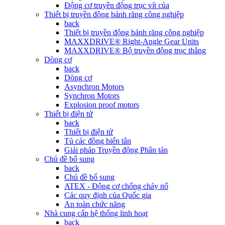
Động cơ truyền động trục vít của
Thiết bị truyền động bánh răng công nghiệp
back
Thiết bị truyền động bánh răng công nghiệp
MAXXDRIVE® Right-Angle Gear Units
MAXXDRIVE® Bộ truyền động trục thẳng
Dòng cơ
back
Dòng cơ
Asynchron Motors
Synchron Motors
Explosion proof motors
Thiết bị điện tử
back
Thiết bị điện tử
Tủ các đồng biển tân
Giải pháp Truyền động Phân tán
Chủ đề bổ sung
back
Chủ đề bổ sung
ATEX - Động cơ chống cháy nổ
Các quy định của Quốc gia
An toàn chức năng
Nhà cung cấp hệ thống linh hoạt
back