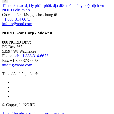
×
Tìm kiếm các đại lý phân phối, địa điểm bán hàng hoặc dịch vụ
NORD của mình
Có câu hỏi? Hãy gọi cho chúng tôi
+1 888-314-6673
info.us@nord.com
NORD Gear Corp - Midwest
800 NORD Drive
PO Box 367
53597 WI Waunakee
Phone.
tel: +1 888-314-6673
Fax. +1 800-373-6673
info.us@nord.com
Theo dõi chúng tôi trên
© Copyright NORD
Thông tin pháp lý
|
Chính sách bảo mật