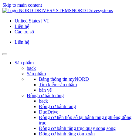
Skip to main content
NORD Drivesystems
United States | VI
Liên hệ
Các trụ sở
Liên hệ
Sản phẩm
back
Sản phẩm
Bảng thông tin myNORD
Tìm kiếm sản phẩm
bản vẽ
Động cơ bánh răng
back
Động cơ bánh răng
DuoDrive
Động cơ liền hộp số lại bánh răng nghiêng đồng
trục
Động cơ bánh răng trục quay song song
Động cơ bánh răng côn xoắn