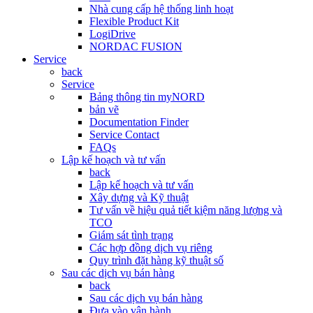
Nhà cung cấp hệ thống linh hoạt
Flexible Product Kit
LogiDrive
NORDAC FUSION
Service
back
Service
Bảng thông tin myNORD
bản vẽ
Documentation Finder
Service Contact
FAQs
Lập kế hoạch và tư vấn
back
Lập kế hoạch và tư vấn
Xây dựng và Kỹ thuật
Tư vấn về hiệu quả tiết kiệm năng lượng và
TCO
Giám sát tình trạng
Các hợp đồng dịch vụ riêng
Quy trình đặt hàng kỹ thuật số
Sau các dịch vụ bán hàng
back
Sau các dịch vụ bán hàng
Đưa vào vận hành