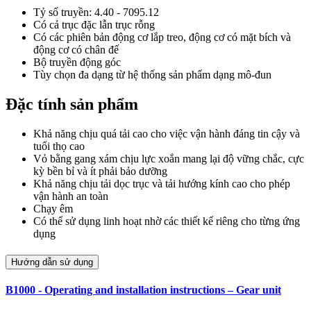
Tỷ số truyền: 4.40 - 7095.12
Có cả trục đặc lẫn trục rỗng
Có các phiên bản động cơ lắp treo, động cơ có mặt bích và
động cơ có chân đế
Bộ truyền động góc
Tùy chọn đa dạng từ hệ thống sản phẩm dạng mô-đun
Đặc tính sản phẩm
Khả năng chịu quá tải cao cho việc vận hành đáng tin cậy và
tuổi thọ cao
Vỏ bằng gang xám chịu lực xoắn mang lại độ vững chắc, cực
kỳ bền bỉ và ít phải bảo dưỡng
Khả năng chịu tải dọc trục và tải hướng kính cao cho phép
vận hành an toàn
Chạy êm
Có thể sử dụng linh hoạt nhờ các thiết kế riêng cho từng ứng
dụng
Hướng dẫn sử dụng
B1000 - Operating and installation instructions – Gear unit