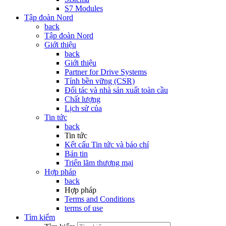
S7 Modules
Tập đoàn Nord
back
Tập đoàn Nord
Giới thiệu
back
Giới thiệu
Partner for Drive Systems
Tính bền vững (CSR)
Đối tác và nhà sản xuất toàn cầu
Chất lượng
Lịch sử của
Tin tức
back
Tin tức
Kết cấu Tin tức và báo chí
Bản tin
Triển lãm thương mại
Hợp pháp
back
Hợp pháp
Terms and Conditions
terms of use
Tìm kiếm