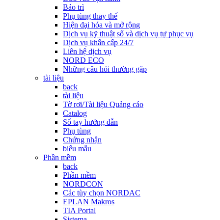
Bảo trì
Phụ tùng thay thế
Hiện đại hóa và mở rộng
Dịch vụ kỹ thuật số và dịch vụ tự phục vụ
Dịch vụ khẩn cấp 24/7
Liên hệ dịch vụ
NORD ECO
Những câu hỏi thường gặp
tài liệu
back
tài liệu
Tờ rơi/Tài liệu Quảng cáo
Catalog
Sổ tay hướng dẫn
Phụ tùng
Chứng nhận
biểu mẫu
Phần mềm
back
Phần mềm
NORDCON
Các tùy chọn NORDAC
EPLAN Makros
TIA Portal
Sistema