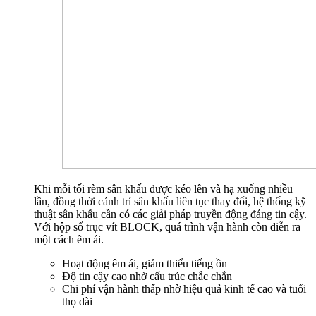
Khi mỗi tối rèm sân khấu được kéo lên và hạ xuống nhiều
lần, đồng thời cảnh trí sân khấu liên tục thay đổi, hệ thống kỹ
thuật sân khấu cần có các giải pháp truyền động đáng tin cậy.
Với hộp số trục vít BLOCK, quá trình vận hành còn diễn ra
một cách êm ái.
Hoạt động êm ái, giảm thiểu tiếng ồn
Độ tin cậy cao nhờ cấu trúc chắc chắn
Chi phí vận hành thấp nhờ hiệu quả kinh tế cao và tuổi
thọ dài