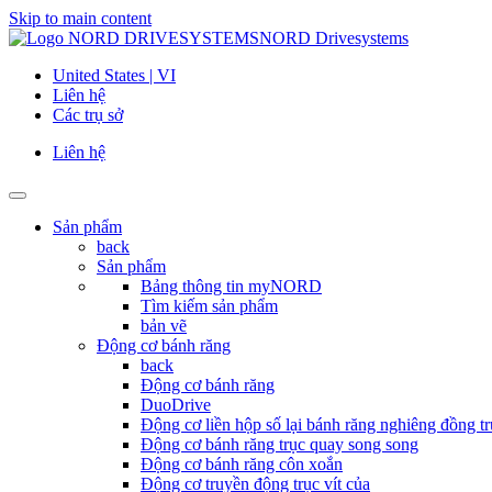
Skip to main content
NORD Drivesystems
United States | VI
Liên hệ
Các trụ sở
Liên hệ
Sản phẩm
back
Sản phẩm
Bảng thông tin myNORD
Tìm kiếm sản phẩm
bản vẽ
Động cơ bánh răng
back
Động cơ bánh răng
DuoDrive
Động cơ liền hộp số lại bánh răng nghiêng đồng tr
Động cơ bánh răng trục quay song song
Động cơ bánh răng côn xoắn
Động cơ truyền động trục vít của