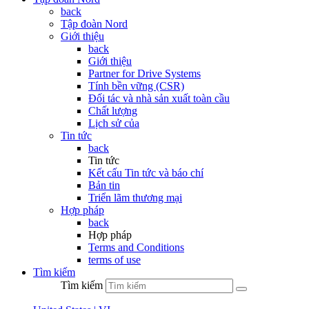
back
Tập đoàn Nord
Giới thiệu
back
Giới thiệu
Partner for Drive Systems
Tính bền vững (CSR)
Đối tác và nhà sản xuất toàn cầu
Chất lượng
Lịch sử của
Tin tức
back
Tin tức
Kết cấu Tin tức và báo chí
Bản tin
Triển lãm thương mại
Hợp pháp
back
Hợp pháp
Terms and Conditions
terms of use
Tìm kiếm
Tìm kiếm