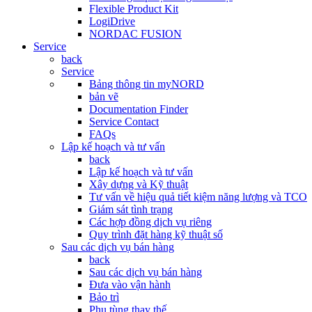
Flexible Product Kit
LogiDrive
NORDAC FUSION
Service
back
Service
Bảng thông tin myNORD
bản vẽ
Documentation Finder
Service Contact
FAQs
Lập kế hoạch và tư vấn
back
Lập kế hoạch và tư vấn
Xây dựng và Kỹ thuật
Tư vấn về hiệu quả tiết kiệm năng lượng và TCO
Giám sát tình trạng
Các hợp đồng dịch vụ riêng
Quy trình đặt hàng kỹ thuật số
Sau các dịch vụ bán hàng
back
Sau các dịch vụ bán hàng
Đưa vào vận hành
Bảo trì
Phụ tùng thay thế