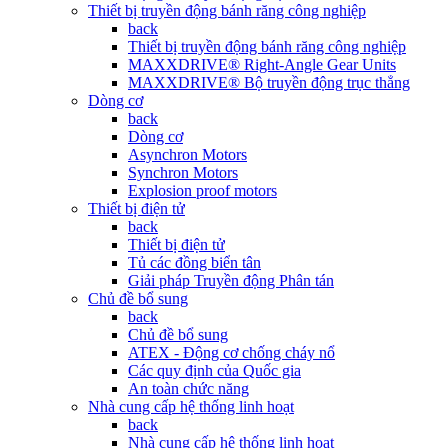
Thiết bị truyền động bánh răng công nghiệp
back
Thiết bị truyền động bánh răng công nghiệp
MAXXDRIVE® Right-Angle Gear Units
MAXXDRIVE® Bộ truyền động trục thẳng
Dòng cơ
back
Dòng cơ
Asynchron Motors
Synchron Motors
Explosion proof motors
Thiết bị điện tử
back
Thiết bị điện tử
Tủ các đồng biển tân
Giải pháp Truyền động Phân tán
Chủ đề bổ sung
back
Chủ đề bổ sung
ATEX - Động cơ chống cháy nổ
Các quy định của Quốc gia
An toàn chức năng
Nhà cung cấp hệ thống linh hoạt
back
Nhà cung cấp hệ thống linh hoạt