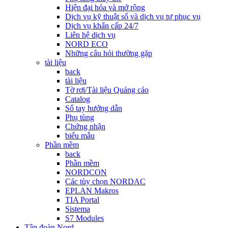
Hiện đại hóa và mở rộng
Dịch vụ kỹ thuật số và dịch vụ tự phục vụ
Dịch vụ khẩn cấp 24/7
Liên hệ dịch vụ
NORD ECO
Những câu hỏi thường gặp
tài liệu
back
tài liệu
Tờ rơi/Tài liệu Quảng cáo
Catalog
Sổ tay hướng dẫn
Phụ tùng
Chứng nhận
biểu mẫu
Phần mềm
back
Phần mềm
NORDCON
Các tùy chọn NORDAC
EPLAN Makros
TIA Portal
Sistema
S7 Modules
Tập đoàn Nord