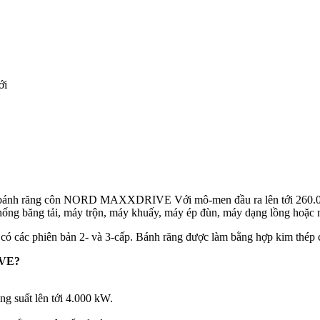
ới
ộng bánh răng côn NORD MAXXDRIVE Với mô-men đầu ra lên tới 260.00
 thống băng tải, máy trộn, máy khuấy, máy ép đùn, máy dạng lồng hoặc
các phiên bản 2- và 3-cấp. Bánh răng được làm bằng hợp kim thép ch
IVE?
g suất lên tới 4.000 kW.