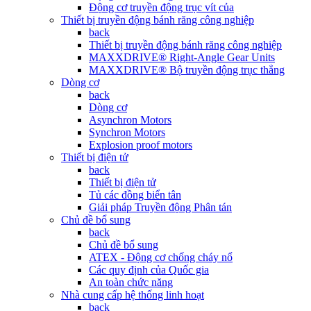
Động cơ truyền động trục vít của
Thiết bị truyền động bánh răng công nghiệp
back
Thiết bị truyền động bánh răng công nghiệp
MAXXDRIVE® Right-Angle Gear Units
MAXXDRIVE® Bộ truyền động trục thẳng
Dòng cơ
back
Dòng cơ
Asynchron Motors
Synchron Motors
Explosion proof motors
Thiết bị điện tử
back
Thiết bị điện tử
Tủ các đồng biển tân
Giải pháp Truyền động Phân tán
Chủ đề bổ sung
back
Chủ đề bổ sung
ATEX - Động cơ chống cháy nổ
Các quy định của Quốc gia
An toàn chức năng
Nhà cung cấp hệ thống linh hoạt
back