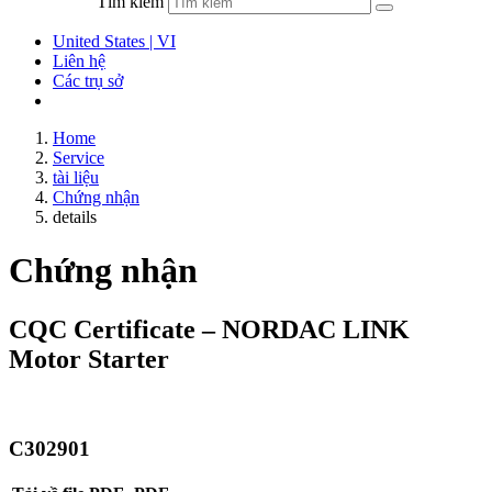
Tìm kiếm
United States | VI
Liên hệ
Các trụ sở
Home
Service
tài liệu
Chứng nhận
details
Chứng nhận
CQC Certificate – NORDAC LINK
Motor Starter
C302901