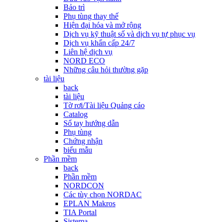
Bảo trì
Phụ tùng thay thế
Hiện đại hóa và mở rộng
Dịch vụ kỹ thuật số và dịch vụ tự phục vụ
Dịch vụ khẩn cấp 24/7
Liên hệ dịch vụ
NORD ECO
Những câu hỏi thường gặp
tài liệu
back
tài liệu
Tờ rơi/Tài liệu Quảng cáo
Catalog
Sổ tay hướng dẫn
Phụ tùng
Chứng nhận
biểu mẫu
Phần mềm
back
Phần mềm
NORDCON
Các tùy chọn NORDAC
EPLAN Makros
TIA Portal
Sistema