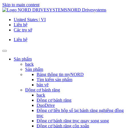
Skip to main content
NORD Drivesystems
United States | VI
Liên hệ
Các trụ sở
Liên hệ
Sản phẩm
back
Sản phẩm
Bảng thông tin myNORD
Tìm kiếm sản phẩm
bản vẽ
Động cơ bánh răng
back
Động cơ bánh răng
DuoDrive
Động cơ liền hộp số lại bánh răng nghiêng đồng
trục
Động cơ bánh răng trục quay song song
Động cơ bánh răng côn xoắn