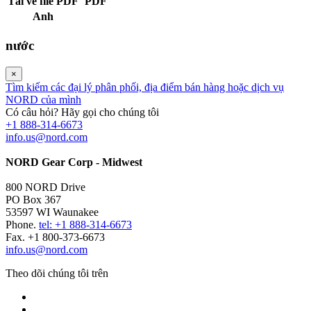
Tải về file PDF
PDF
Anh
nước
×
Tìm kiếm các đại lý phân phối, địa điểm bán hàng hoặc dịch vụ
NORD của mình
Có câu hỏi? Hãy gọi cho chúng tôi
+1 888-314-6673
info.us@nord.com
NORD Gear Corp - Midwest
800 NORD Drive
PO Box 367
53597 WI Waunakee
Phone.
tel: +1 888-314-6673
Fax. +1 800-373-6673
info.us@nord.com
Theo dõi chúng tôi trên