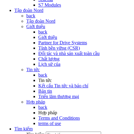
S7 Modules
Tập đoàn Nord
back
Tập đoàn Nord
Giới thiệu
back
Giới thiệu
Partner for Drive Systems
Tính bền vững (CSR)
Đối tác và nhà sản xuất toàn cầu
Chất lượng
Lịch sử của
Tin tức
back
Tin tức
Kết cấu Tin tức và báo chí
Bản tin
Triển lãm thương mại
Hợp pháp
back
Hợp pháp
Terms and Conditions
terms of use
Tìm kiếm