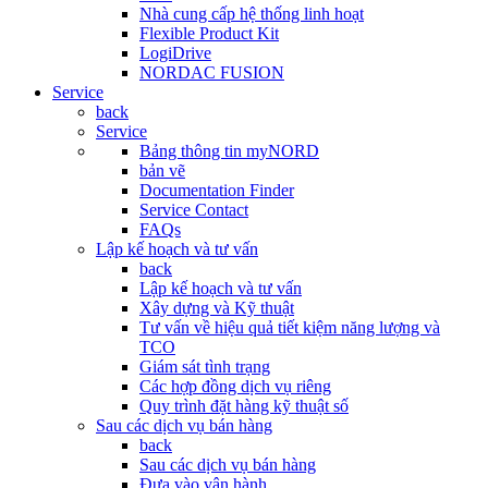
Nhà cung cấp hệ thống linh hoạt
Flexible Product Kit
LogiDrive
NORDAC FUSION
Service
back
Service
Bảng thông tin myNORD
bản vẽ
Documentation Finder
Service Contact
FAQs
Lập kế hoạch và tư vấn
back
Lập kế hoạch và tư vấn
Xây dựng và Kỹ thuật
Tư vấn về hiệu quả tiết kiệm năng lượng và
TCO
Giám sát tình trạng
Các hợp đồng dịch vụ riêng
Quy trình đặt hàng kỹ thuật số
Sau các dịch vụ bán hàng
back
Sau các dịch vụ bán hàng
Đưa vào vận hành