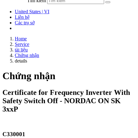
Tìm kiếm
United States | VI
Liên hệ
Các trụ sở
Home
Service
tài liệu
Chứng nhận
details
Chứng nhận
Certificate for Frequency Inverter With
Safety Switch Off - NORDAC ON SK
3xxP
C330001