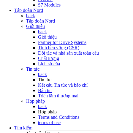
S7 Modules
Tập đoàn Nord
back
Tập đoàn Nord
Giới thiệu
back
Giới thiệu
Partner for Drive Systems
Tính bền vững (CSR)
Đối tác và nhà sản xuất toàn cầu
Chất lượng
Lịch sử của
Tin tức
back
Tin tức
Kết cấu Tin tức và báo chí
Bản tin
Triển lãm thương mại
Hợp pháp
back
Hợp pháp
Terms and Conditions
terms of use
Tìm kiếm