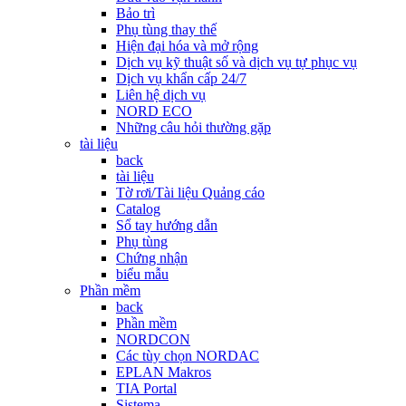
Bảo trì
Phụ tùng thay thế
Hiện đại hóa và mở rộng
Dịch vụ kỹ thuật số và dịch vụ tự phục vụ
Dịch vụ khẩn cấp 24/7
Liên hệ dịch vụ
NORD ECO
Những câu hỏi thường gặp
tài liệu
back
tài liệu
Tờ rơi/Tài liệu Quảng cáo
Catalog
Sổ tay hướng dẫn
Phụ tùng
Chứng nhận
biểu mẫu
Phần mềm
back
Phần mềm
NORDCON
Các tùy chọn NORDAC
EPLAN Makros
TIA Portal
Sistema