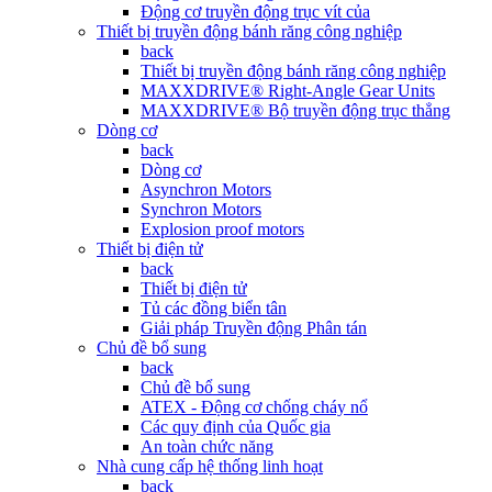
Động cơ truyền động trục vít của
Thiết bị truyền động bánh răng công nghiệp
back
Thiết bị truyền động bánh răng công nghiệp
MAXXDRIVE® Right-Angle Gear Units
MAXXDRIVE® Bộ truyền động trục thẳng
Dòng cơ
back
Dòng cơ
Asynchron Motors
Synchron Motors
Explosion proof motors
Thiết bị điện tử
back
Thiết bị điện tử
Tủ các đồng biển tân
Giải pháp Truyền động Phân tán
Chủ đề bổ sung
back
Chủ đề bổ sung
ATEX - Động cơ chống cháy nổ
Các quy định của Quốc gia
An toàn chức năng
Nhà cung cấp hệ thống linh hoạt
back