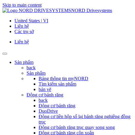
Skip to main content
NORD Drivesystems
United States | VI
Liên hệ
Các trụ sở
Liên hệ
Sản phẩm
back
Sản phẩm
Bảng thông tin myNORD
Tìm kiếm sản phẩm
bản vẽ
Động cơ bánh răng
back
Động cơ bánh răng
DuoDrive
Động cơ liền hộp số lại bánh răng nghiêng đồng
trục
Động cơ bánh răng trục quay song song
Động cơ bánh răng côn xoắn