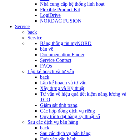
Nhà cung cấp hệ thống linh hoạt
Flexible Product Kit
LogiDrive
NORDAC FUSION
Service
back
Service
Bảng thông tin myNORD
bản vẽ
Documentation Finder
Service Contact
FAQs
Lập kế hoạch và tư vấn
back
Lập kế hoạch và tư vấn
Xây dựng và Kỹ thuật
Tư vấn về hiệu quả tiết kiệm năng lượng và
TCO
Giám sát tình trạng
Các hợp đồng dịch vụ riêng
Quy trình đặt hàng kỹ thuật số
Sau các dịch vụ bán hàng
back
Sau các dịch vụ bán hàng
Đưa vào vận hành