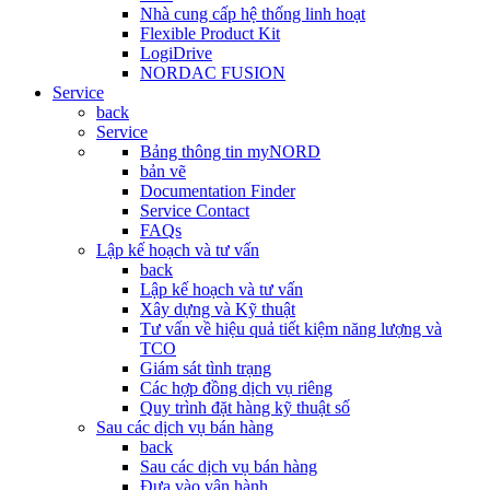
Nhà cung cấp hệ thống linh hoạt
Flexible Product Kit
LogiDrive
NORDAC FUSION
Service
back
Service
Bảng thông tin myNORD
bản vẽ
Documentation Finder
Service Contact
FAQs
Lập kế hoạch và tư vấn
back
Lập kế hoạch và tư vấn
Xây dựng và Kỹ thuật
Tư vấn về hiệu quả tiết kiệm năng lượng và
TCO
Giám sát tình trạng
Các hợp đồng dịch vụ riêng
Quy trình đặt hàng kỹ thuật số
Sau các dịch vụ bán hàng
back
Sau các dịch vụ bán hàng
Đưa vào vận hành