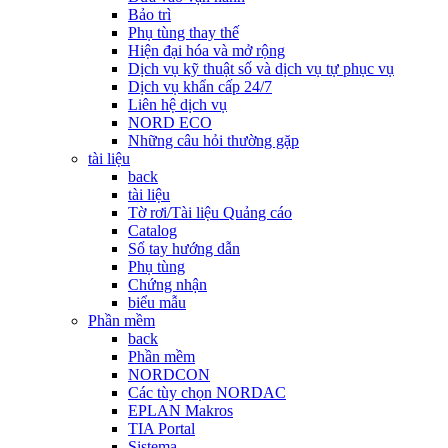
Bảo trì
Phụ tùng thay thế
Hiện đại hóa và mở rộng
Dịch vụ kỹ thuật số và dịch vụ tự phục vụ
Dịch vụ khẩn cấp 24/7
Liên hệ dịch vụ
NORD ECO
Những câu hỏi thường gặp
tài liệu
back
tài liệu
Tờ rơi/Tài liệu Quảng cáo
Catalog
Sổ tay hướng dẫn
Phụ tùng
Chứng nhận
biểu mẫu
Phần mềm
back
Phần mềm
NORDCON
Các tùy chọn NORDAC
EPLAN Makros
TIA Portal
Sistema