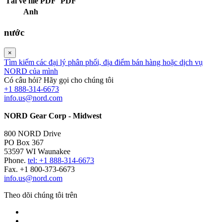
Tải về file PDF
PDF
Anh
nước
×
Tìm kiếm các đại lý phân phối, địa điểm bán hàng hoặc dịch vụ
NORD của mình
Có câu hỏi? Hãy gọi cho chúng tôi
+1 888-314-6673
info.us@nord.com
NORD Gear Corp - Midwest
800 NORD Drive
PO Box 367
53597 WI Waunakee
Phone.
tel: +1 888-314-6673
Fax. +1 800-373-6673
info.us@nord.com
Theo dõi chúng tôi trên