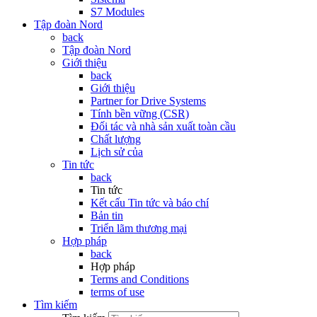
S7 Modules
Tập đoàn Nord
back
Tập đoàn Nord
Giới thiệu
back
Giới thiệu
Partner for Drive Systems
Tính bền vững (CSR)
Đối tác và nhà sản xuất toàn cầu
Chất lượng
Lịch sử của
Tin tức
back
Tin tức
Kết cấu Tin tức và báo chí
Bản tin
Triển lãm thương mại
Hợp pháp
back
Hợp pháp
Terms and Conditions
terms of use
Tìm kiếm