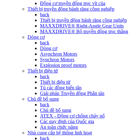
Động cơ truyền động trục vít của
Thiết bị truyền động bánh răng công nghiệp
back
Thiết bị truyền động bánh răng công nghiệp
MAXXDRIVE® Right-Angle Gear Units
MAXXDRIVE® Bộ truyền động trục thẳng
Dòng cơ
back
Dòng cơ
Asynchron Motors
Synchron Motors
Explosion proof motors
Thiết bị điện tử
back
Thiết bị điện tử
Tủ các đồng biển tân
Giải pháp Truyền động Phân tán
Chủ đề bổ sung
back
Chủ đề bổ sung
ATEX - Động cơ chống cháy nổ
Các quy định của Quốc gia
An toàn chức năng
Nhà cung cấp hệ thống linh hoạt
back