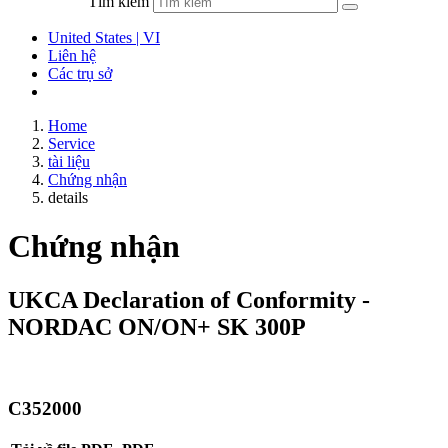
Tìm kiếm
United States | VI
Liên hệ
Các trụ sở
Home
Service
tài liệu
Chứng nhận
details
Chứng nhận
UKCA Declaration of Conformity -
NORDAC ON/ON+ SK 300P
C352000