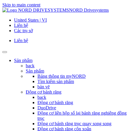
Skip to main content
NORD Drivesystems
United States | VI
Liên hệ
Các trụ sở
Liên hệ
Sản phẩm
back
Sản phẩm
Bảng thông tin myNORD
Tìm kiếm sản phẩm
bản vẽ
Động cơ bánh răng
back
Động cơ bánh răng
DuoDrive
Động cơ liền hộp số lại bánh răng nghiêng đồng
trục
Động cơ bánh răng trục quay song song
Động cơ bánh răng côn xoắn