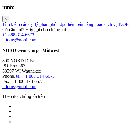
nước
×
Tìm kiếm các đại lý phân phối, địa điểm bán hàng hoặc dịch vụ NO
Có câu hỏi? Hãy gọi cho chúng tôi
+1 888-314-6673
info.us@nord.com
NORD Gear Corp - Midwest
800 NORD Drive
PO Box 367
53597 WI Waunakee
Phone.
tel: +1 888-314-6673
Fax. +1 800-373-6673
info.us@nord.com
Theo dõi chúng tôi trên