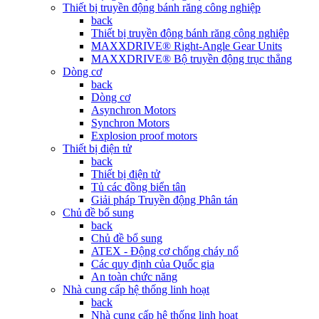
Thiết bị truyền động bánh răng công nghiệp
back
Thiết bị truyền động bánh răng công nghiệp
MAXXDRIVE® Right-Angle Gear Units
MAXXDRIVE® Bộ truyền động trục thẳng
Dòng cơ
back
Dòng cơ
Asynchron Motors
Synchron Motors
Explosion proof motors
Thiết bị điện tử
back
Thiết bị điện tử
Tủ các đồng biển tân
Giải pháp Truyền động Phân tán
Chủ đề bổ sung
back
Chủ đề bổ sung
ATEX - Động cơ chống cháy nổ
Các quy định của Quốc gia
An toàn chức năng
Nhà cung cấp hệ thống linh hoạt
back
Nhà cung cấp hệ thống linh hoạt