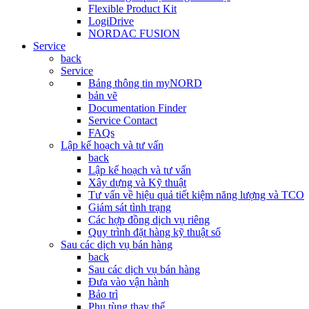
Flexible Product Kit
LogiDrive
NORDAC FUSION
Service
back
Service
Bảng thông tin myNORD
bản vẽ
Documentation Finder
Service Contact
FAQs
Lập kế hoạch và tư vấn
back
Lập kế hoạch và tư vấn
Xây dựng và Kỹ thuật
Tư vấn về hiệu quả tiết kiệm năng lượng và TCO
Giám sát tình trạng
Các hợp đồng dịch vụ riêng
Quy trình đặt hàng kỹ thuật số
Sau các dịch vụ bán hàng
back
Sau các dịch vụ bán hàng
Đưa vào vận hành
Bảo trì
Phụ tùng thay thế