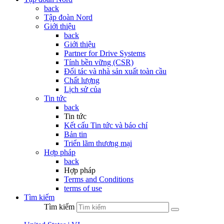
back
Tập đoàn Nord
Giới thiệu
back
Giới thiệu
Partner for Drive Systems
Tính bền vững (CSR)
Đối tác và nhà sản xuất toàn cầu
Chất lượng
Lịch sử của
Tin tức
back
Tin tức
Kết cấu Tin tức và báo chí
Bản tin
Triển lãm thương mại
Hợp pháp
back
Hợp pháp
Terms and Conditions
terms of use
Tìm kiếm
Tìm kiếm