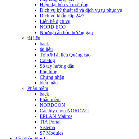
Hiện đại hóa và mở rộng
Dịch vụ kỹ thuật số và dịch vụ tự phục vụ
Dịch vụ khẩn cấp 24/7
Liên hệ dịch vụ
NORD ECO
Những câu hỏi thường gặp
tài liệu
back
tài liệu
Tờ rơi/Tài liệu Quảng cáo
Catalog
Sổ tay hướng dẫn
Phụ tùng
Chứng nhận
biểu mẫu
Phần mềm
back
Phần mềm
NORDCON
Các tùy chọn NORDAC
EPLAN Makros
TIA Portal
Sistema
S7 Modules
Tập đoàn Nord