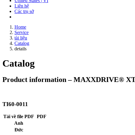
United States | VI
Liên hệ
Các trụ sở
Home
Service
tài liệu
Catalog
details
Catalog
Product information – MAXXDRIVE® X
TI60-0011
Tải về file PDF
PDF
Anh
Đức