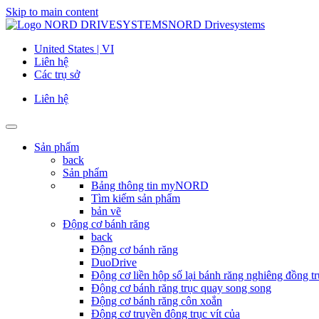
Skip to main content
NORD Drivesystems
United States | VI
Liên hệ
Các trụ sở
Liên hệ
Sản phẩm
back
Sản phẩm
Bảng thông tin myNORD
Tìm kiếm sản phẩm
bản vẽ
Động cơ bánh răng
back
Động cơ bánh răng
DuoDrive
Động cơ liền hộp số lại bánh răng nghiêng đồng tr
Động cơ bánh răng trục quay song song
Động cơ bánh răng côn xoắn
Động cơ truyền động trục vít của