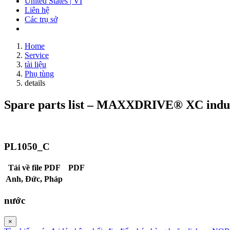
United States | VI
Liên hệ
Các trụ sở
Home
Service
tài liệu
Phụ tùng
details
Spare parts list – MAXXDRIVE® XC indust
PL1050_C
Tải về file PDF
PDF
Anh,
Đức,
Pháp
nước
×