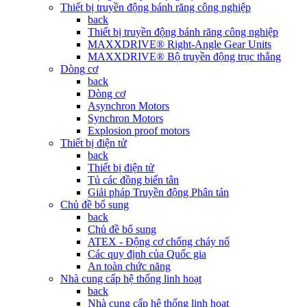
Thiết bị truyền động bánh răng công nghiệp
back
Thiết bị truyền động bánh răng công nghiệp
MAXXDRIVE® Right-Angle Gear Units
MAXXDRIVE® Bộ truyền động trục thẳng
Dòng cơ
back
Dòng cơ
Asynchron Motors
Synchron Motors
Explosion proof motors
Thiết bị điện tử
back
Thiết bị điện tử
Tủ các đồng biển tân
Giải pháp Truyền động Phân tán
Chủ đề bổ sung
back
Chủ đề bổ sung
ATEX - Động cơ chống cháy nổ
Các quy định của Quốc gia
An toàn chức năng
Nhà cung cấp hệ thống linh hoạt
back
Nhà cung cấp hệ thống linh hoạt