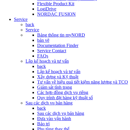
Flexible Product Kit
LogiDrive
NORDAC FUSION
Service
back
Service
Bảng thông tin myNORD
bản vẽ
Documentation Finder
Service Contact
FAQs
Lập kế hoạch và tư vấn
back
Lập kế hoạch và tư vấn
Xây dựng và Kỹ thuật
Tư vấn về hiệu quả tiết kiệm năng lượng và TCO
Giám sát tình trạng
Các hợp đồng dịch vụ riêng
Quy trình đặt hàng kỹ thuật số
Sau các dịch vụ bán hàng
back
Sau các dịch vụ bán hàng
Đưa vào vận hành
Bảo trì
Phụ tùng thay thế