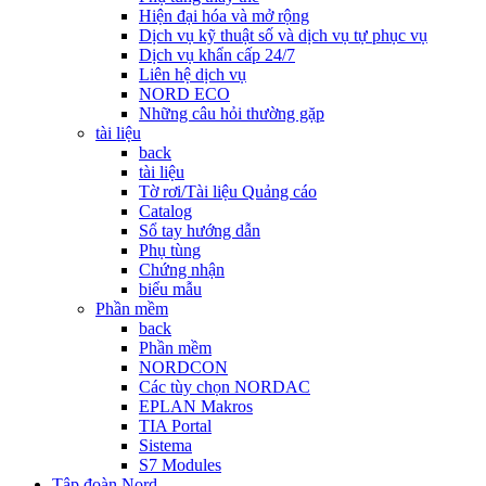
Hiện đại hóa và mở rộng
Dịch vụ kỹ thuật số và dịch vụ tự phục vụ
Dịch vụ khẩn cấp 24/7
Liên hệ dịch vụ
NORD ECO
Những câu hỏi thường gặp
tài liệu
back
tài liệu
Tờ rơi/Tài liệu Quảng cáo
Catalog
Sổ tay hướng dẫn
Phụ tùng
Chứng nhận
biểu mẫu
Phần mềm
back
Phần mềm
NORDCON
Các tùy chọn NORDAC
EPLAN Makros
TIA Portal
Sistema
S7 Modules
Tập đoàn Nord