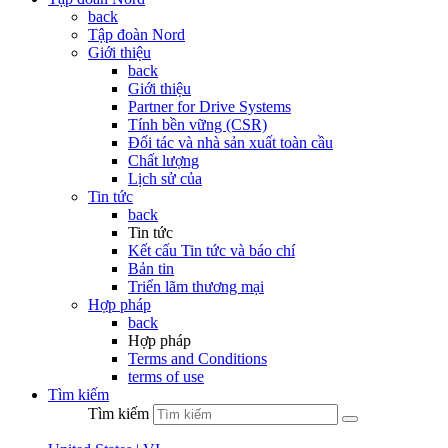
back
Tập đoàn Nord
Giới thiệu
back
Giới thiệu
Partner for Drive Systems
Tính bền vững (CSR)
Đối tác và nhà sản xuất toàn cầu
Chất lượng
Lịch sử của
Tin tức
back
Tin tức
Kết cấu Tin tức và báo chí
Bản tin
Triển lãm thương mại
Hợp pháp
back
Hợp pháp
Terms and Conditions
terms of use
Tìm kiếm
Tìm kiếm