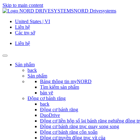
Skip to main content
NORD Drivesystems
United States | VI
Liên hệ
Các trụ sở
Liên hệ
Sản phẩm
back
Sản phẩm
Bảng thông tin myNORD
Tìm kiếm sản phẩm
bản vẽ
Động cơ bánh răng
back
Động cơ bánh răng
DuoDrive
Động cơ liền hộp số lại bánh răng nghiêng đồng tr
Động cơ bánh răng trục quay song song
Động cơ bánh răng côn xoắn
Động cơ truyền động trục vít của