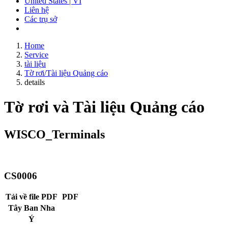
United States | VI
Liên hệ
Các trụ sở
Home
Service
tài liệu
Tờ rơi/Tài liệu Quảng cáo
details
Tờ rơi và Tài liệu Quảng cáo
WISCO_Terminals
CS0006
Tải về file PDF
PDF
Tây Ban Nha
Ý