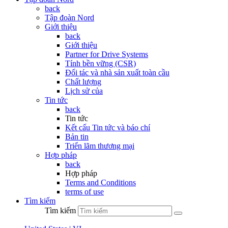
back
Tập đoàn Nord
Giới thiệu
back
Giới thiệu
Partner for Drive Systems
Tính bền vững (CSR)
Đối tác và nhà sản xuất toàn cầu
Chất lượng
Lịch sử của
Tin tức
back
Tin tức
Kết cấu Tin tức và báo chí
Bản tin
Triển lãm thương mại
Hợp pháp
back
Hợp pháp
Terms and Conditions
terms of use
Tìm kiếm
Tìm kiếm