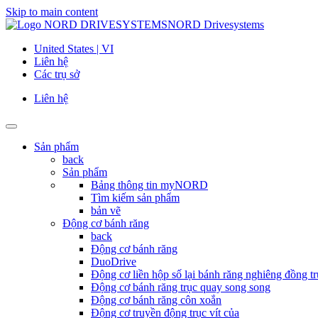
Skip to main content
NORD Drivesystems
United States | VI
Liên hệ
Các trụ sở
Liên hệ
Sản phẩm
back
Sản phẩm
Bảng thông tin myNORD
Tìm kiếm sản phẩm
bản vẽ
Động cơ bánh răng
back
Động cơ bánh răng
DuoDrive
Động cơ liền hộp số lại bánh răng nghiêng đồng tr
Động cơ bánh răng trục quay song song
Động cơ bánh răng côn xoắn
Động cơ truyền động trục vít của