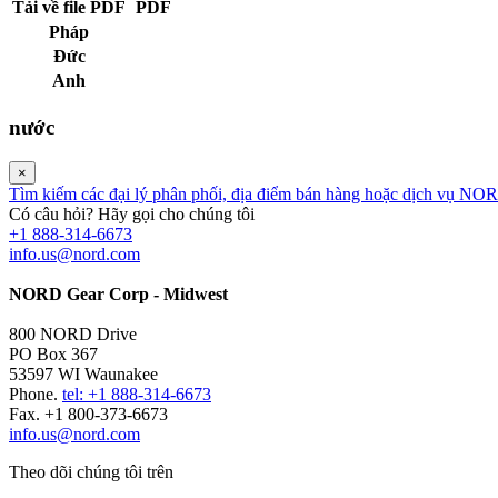
Tải về file PDF
PDF
Pháp
Đức
Anh
nước
×
Tìm kiếm các đại lý phân phối, địa điểm bán hàng hoặc dịch vụ NO
Có câu hỏi? Hãy gọi cho chúng tôi
+1 888-314-6673
info.us@nord.com
NORD Gear Corp - Midwest
800 NORD Drive
PO Box 367
53597 WI Waunakee
Phone.
tel: +1 888-314-6673
Fax. +1 800-373-6673
info.us@nord.com
Theo dõi chúng tôi trên