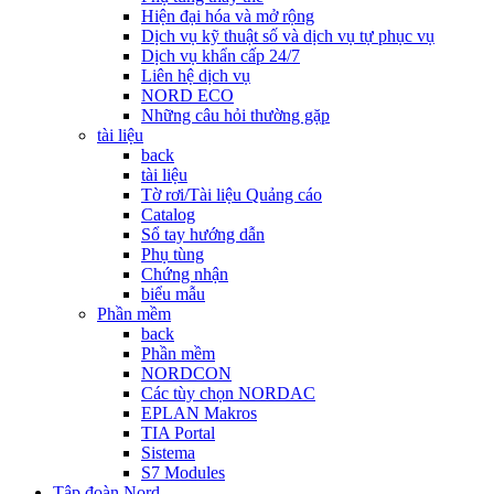
Hiện đại hóa và mở rộng
Dịch vụ kỹ thuật số và dịch vụ tự phục vụ
Dịch vụ khẩn cấp 24/7
Liên hệ dịch vụ
NORD ECO
Những câu hỏi thường gặp
tài liệu
back
tài liệu
Tờ rơi/Tài liệu Quảng cáo
Catalog
Sổ tay hướng dẫn
Phụ tùng
Chứng nhận
biểu mẫu
Phần mềm
back
Phần mềm
NORDCON
Các tùy chọn NORDAC
EPLAN Makros
TIA Portal
Sistema
S7 Modules
Tập đoàn Nord