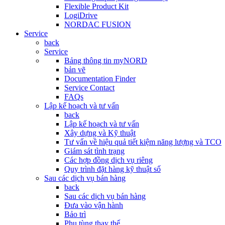
Flexible Product Kit
LogiDrive
NORDAC FUSION
Service
back
Service
Bảng thông tin myNORD
bản vẽ
Documentation Finder
Service Contact
FAQs
Lập kế hoạch và tư vấn
back
Lập kế hoạch và tư vấn
Xây dựng và Kỹ thuật
Tư vấn về hiệu quả tiết kiệm năng lượng và TCO
Giám sát tình trạng
Các hợp đồng dịch vụ riêng
Quy trình đặt hàng kỹ thuật số
Sau các dịch vụ bán hàng
back
Sau các dịch vụ bán hàng
Đưa vào vận hành
Bảo trì
Phụ tùng thay thế