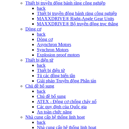
Thiết bị truyền động bánh răng công nghiệp
back
Thiết bị truyền động bánh răng công nghiệp
MAXXDRIVE® Right-Angle Gear Units
MAXXDRIVE® Bộ truyền động trục thẳng
Dòng cơ
back
Dòng cơ
Asynchron Motors
Synchron Motors
Explosion proof motors
Thiết bị điện tử
back
Thiết bị điện tử
Tủ các đồng biển tân
Giải pháp Truyền động Phân tán
Chủ đề bổ sung
back
Chủ đề bổ sung
ATEX - Động cơ chống cháy nổ
Các quy định của Quốc gia
An toàn chức năng
Nhà cung cấp hệ thống linh hoạt
back
Nhà cung cấp hệ thống linh hoạt