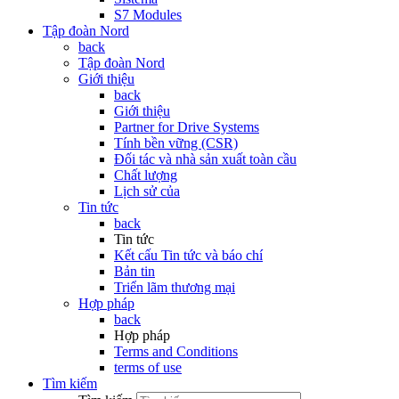
S7 Modules
Tập đoàn Nord
back
Tập đoàn Nord
Giới thiệu
back
Giới thiệu
Partner for Drive Systems
Tính bền vững (CSR)
Đối tác và nhà sản xuất toàn cầu
Chất lượng
Lịch sử của
Tin tức
back
Tin tức
Kết cấu Tin tức và báo chí
Bản tin
Triển lãm thương mại
Hợp pháp
back
Hợp pháp
Terms and Conditions
terms of use
Tìm kiếm