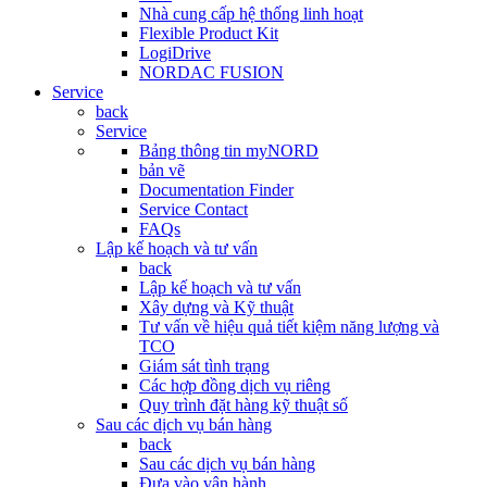
Nhà cung cấp hệ thống linh hoạt
Flexible Product Kit
LogiDrive
NORDAC FUSION
Service
back
Service
Bảng thông tin myNORD
bản vẽ
Documentation Finder
Service Contact
FAQs
Lập kế hoạch và tư vấn
back
Lập kế hoạch và tư vấn
Xây dựng và Kỹ thuật
Tư vấn về hiệu quả tiết kiệm năng lượng và
TCO
Giám sát tình trạng
Các hợp đồng dịch vụ riêng
Quy trình đặt hàng kỹ thuật số
Sau các dịch vụ bán hàng
back
Sau các dịch vụ bán hàng
Đưa vào vận hành