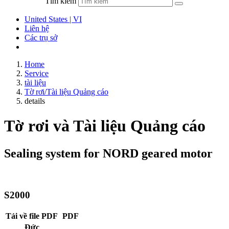
Tìm kiếm
United States | VI
Liên hệ
Các trụ sở
Home
Service
tài liệu
Tờ rơi/Tài liệu Quảng cáo
details
Tờ rơi và Tài liệu Quảng cáo
Sealing system for NORD geared motor
S2000
Tải về file PDF
PDF
Đức