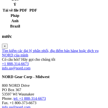
Ý
Tải về file PDF
PDF
Pháp
Anh
Brazil
nước
×
Tìm kiếm các đại lý phân phối, địa điểm bán hàng hoặc dịch vụ
NORD của mình
Có câu hỏi? Hãy gọi cho chúng tôi
+1 888-314-6673
info.us@nord.com
NORD Gear Corp - Midwest
800 NORD Drive
PO Box 367
53597 WI Waunakee
Phone.
tel: +1 888-314-6673
Fax. +1 800-373-6673
info.us@nord.com