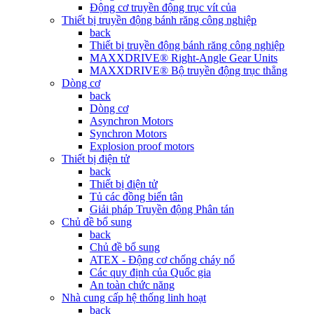
Động cơ truyền động trục vít của
Thiết bị truyền động bánh răng công nghiệp
back
Thiết bị truyền động bánh răng công nghiệp
MAXXDRIVE® Right-Angle Gear Units
MAXXDRIVE® Bộ truyền động trục thẳng
Dòng cơ
back
Dòng cơ
Asynchron Motors
Synchron Motors
Explosion proof motors
Thiết bị điện tử
back
Thiết bị điện tử
Tủ các đồng biển tân
Giải pháp Truyền động Phân tán
Chủ đề bổ sung
back
Chủ đề bổ sung
ATEX - Động cơ chống cháy nổ
Các quy định của Quốc gia
An toàn chức năng
Nhà cung cấp hệ thống linh hoạt
back