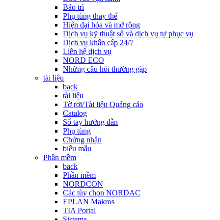
Bảo trì
Phụ tùng thay thế
Hiện đại hóa và mở rộng
Dịch vụ kỹ thuật số và dịch vụ tự phục vụ
Dịch vụ khẩn cấp 24/7
Liên hệ dịch vụ
NORD ECO
Những câu hỏi thường gặp
tài liệu
back
tài liệu
Tờ rơi/Tài liệu Quảng cáo
Catalog
Sổ tay hướng dẫn
Phụ tùng
Chứng nhận
biểu mẫu
Phần mềm
back
Phần mềm
NORDCON
Các tùy chọn NORDAC
EPLAN Makros
TIA Portal
Sistema