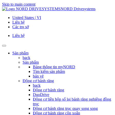
Skip to main content
NORD Drivesystems
United States | VI
Liên hệ
Các trụ sở
Liên hệ
Sản phẩm
back
Sản phẩm
Bảng thông tin myNORD
Tìm kiếm sản phẩm
bản vẽ
Động cơ bánh răng
back
Động cơ bánh răng
DuoDrive
Động cơ liền hộp số lại bánh răng nghiêng đồng
trục
Động cơ bánh răng trục quay song song
Động cơ bánh răng côn xoắn