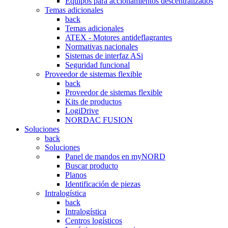
Equipos para accionamientos descentralizados
Temas adicionales
back
Temas adicionales
ATEX - Motores antideflagrantes
Normativas nacionales
Sistemas de interfaz ASi
Seguridad funcional
Proveedor de sistemas flexible
back
Proveedor de sistemas flexible
Kits de productos
LogiDrive
NORDAC FUSION
Soluciones
back
Soluciones
Panel de mandos en myNORD
Buscar producto
Planos
Identificación de piezas
Intralogística
back
Intralogística
Centros logísticos