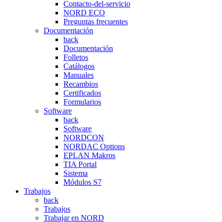
Contacto-del-servicio
NORD ECO
Preguntas frecuentes
Documentación
back
Documentación
Folletos
Catálogos
Manuales
Recambios
Certificados
Formularios
Software
back
Software
NORDCON
NORDAC Options
EPLAN Makros
TIA Portal
Sistema
Módulos S7
Trabajos
back
Trabajos
Trabajar en NORD