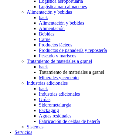
Logística aeroportuaria
Logística para almacenes
Alimentación y bebidas
back
Alimentación y bebidas
Alimentación
Bebidas
Carne
Productos lácteos
Productos de panadería y repostería
Pescado y mariscos
Tratamiento de materiales a granel
back
Tratamiento de materiales a granel
Minerales y cemento
Industrias adicionales
back
Industrias adicionales
Grúas
Siderometalurgia
Packaging
Aguas residuales
Fabricación de celdas de batería
Sistemas
Servicios