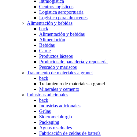
Intralogística
Centros logísticos
Logística aeroportuaria
Logística para almacenes
Alimentación y bebidas
back
Alimentación y bebidas
Alimentación
Bebidas
Carne
Productos lácteos
Productos de panadería y repostería
Pescado y mariscos
Tratamiento de materiales a granel
back
Tratamiento de materiales a granel
Minerales y cemento
Industrias adicionales
back
Industrias adicionales
Grúas
Siderometalurgia
Packaging
Aguas residuales
Fabricación de celdas de batería