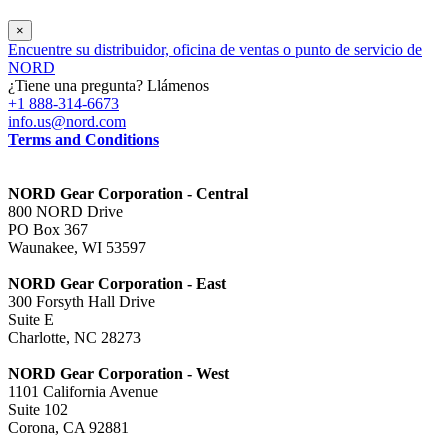
×
Encuentre su distribuidor, oficina de ventas o punto de servicio de
NORD
¿Tiene una pregunta? Llámenos
+1 888-314-6673
info.us@nord.com
Terms and Conditions
NORD Gear Corporation - Central
800 NORD Drive
PO Box 367
Waunakee, WI 53597
NORD Gear Corporation - East
300 Forsyth Hall Drive
Suite E
Charlotte, NC 28273
NORD Gear Corporation - West
1101 California Avenue
Suite 102
Corona, CA 92881