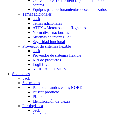
Convertidores de frecuencia para armarios de
control
Equipos para accionamientos descentralizados
Temas adicionales
back
Temas adicionales
ATEX - Motores antideflagrantes
Normativas nacionales
Sistemas de interfaz ASi
Seguridad funcional
Proveedor de sistemas flexible
back
Proveedor de sistemas flexible
Kits de productos
LogiDrive
NORDAC FUSION
Soluciones
back
Soluciones
Panel de mandos en myNORD
Buscar producto
Planos
Identificación de piezas
Intralogística
back