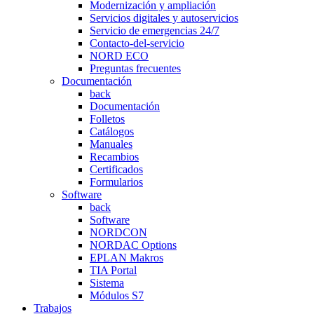
Modernización y ampliación
Servicios digitales y autoservicios
Servicio de emergencias 24/7
Contacto-del-servicio
NORD ECO
Preguntas frecuentes
Documentación
back
Documentación
Folletos
Catálogos
Manuales
Recambios
Certificados
Formularios
Software
back
Software
NORDCON
NORDAC Options
EPLAN Makros
TIA Portal
Sistema
Módulos S7
Trabajos