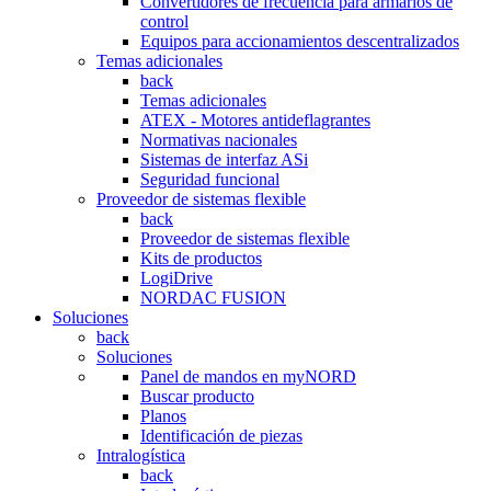
Convertidores de frecuencia para armarios de
control
Equipos para accionamientos descentralizados
Temas adicionales
back
Temas adicionales
ATEX - Motores antideflagrantes
Normativas nacionales
Sistemas de interfaz ASi
Seguridad funcional
Proveedor de sistemas flexible
back
Proveedor de sistemas flexible
Kits de productos
LogiDrive
NORDAC FUSION
Soluciones
back
Soluciones
Panel de mandos en myNORD
Buscar producto
Planos
Identificación de piezas
Intralogística
back