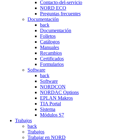
Contacto-del-servicio
NORD ECO
Preguntas frecuentes
Documentación
back
Documentación
Folletos
Catálogos
Manuales
Recambios
Certificados
Formularios
Software
back
Software
NORDCON
NORDAC Options
EPLAN Makros
TIA Portal
Sistema
Módulos S7
Trabajos
back
Trabajos
Trabajar en NORD