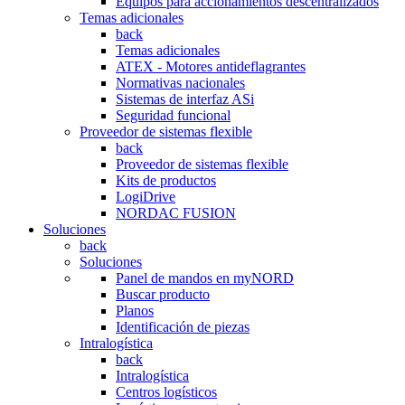
Equipos para accionamientos descentralizados
Temas adicionales
back
Temas adicionales
ATEX - Motores antideflagrantes
Normativas nacionales
Sistemas de interfaz ASi
Seguridad funcional
Proveedor de sistemas flexible
back
Proveedor de sistemas flexible
Kits de productos
LogiDrive
NORDAC FUSION
Soluciones
back
Soluciones
Panel de mandos en myNORD
Buscar producto
Planos
Identificación de piezas
Intralogística
back
Intralogística
Centros logísticos