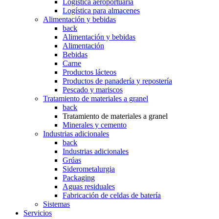
Logística aeroportuaria
Logística para almacenes
Alimentación y bebidas
back
Alimentación y bebidas
Alimentación
Bebidas
Carne
Productos lácteos
Productos de panadería y repostería
Pescado y mariscos
Tratamiento de materiales a granel
back
Tratamiento de materiales a granel
Minerales y cemento
Industrias adicionales
back
Industrias adicionales
Grúas
Siderometalurgia
Packaging
Aguas residuales
Fabricación de celdas de batería
Sistemas
Servicios