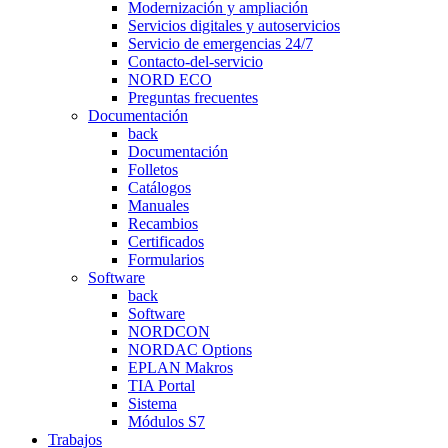
Modernización y ampliación
Servicios digitales y autoservicios
Servicio de emergencias 24/7
Contacto-del-servicio
NORD ECO
Preguntas frecuentes
Documentación
back
Documentación
Folletos
Catálogos
Manuales
Recambios
Certificados
Formularios
Software
back
Software
NORDCON
NORDAC Options
EPLAN Makros
TIA Portal
Sistema
Módulos S7
Trabajos