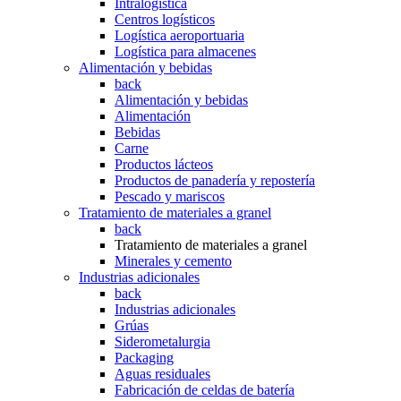
Intralogística
Centros logísticos
Logística aeroportuaria
Logística para almacenes
Alimentación y bebidas
back
Alimentación y bebidas
Alimentación
Bebidas
Carne
Productos lácteos
Productos de panadería y repostería
Pescado y mariscos
Tratamiento de materiales a granel
back
Tratamiento de materiales a granel
Minerales y cemento
Industrias adicionales
back
Industrias adicionales
Grúas
Siderometalurgia
Packaging
Aguas residuales
Fabricación de celdas de batería