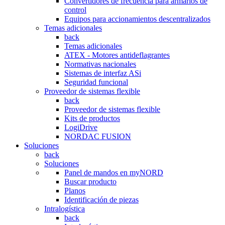
Convertidores de frecuencia para armarios de
control
Equipos para accionamientos descentralizados
Temas adicionales
back
Temas adicionales
ATEX - Motores antideflagrantes
Normativas nacionales
Sistemas de interfaz ASi
Seguridad funcional
Proveedor de sistemas flexible
back
Proveedor de sistemas flexible
Kits de productos
LogiDrive
NORDAC FUSION
Soluciones
back
Soluciones
Panel de mandos en myNORD
Buscar producto
Planos
Identificación de piezas
Intralogística
back