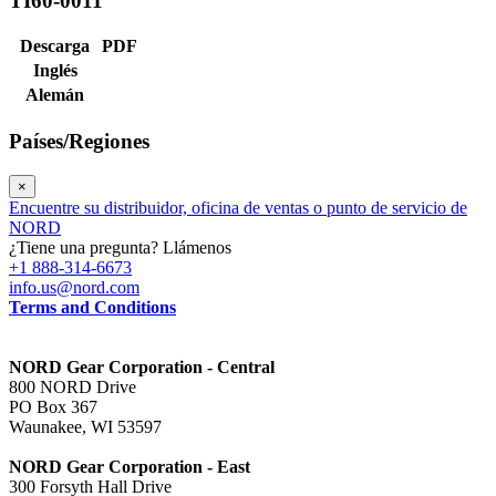
TI60-0011
Descarga
PDF
Inglés
Alemán
Países/Regiones
×
Encuentre su distribuidor, oficina de ventas o punto de servicio de
NORD
¿Tiene una pregunta? Llámenos
+1 888-314-6673
info.us@nord.com
Terms and Conditions
NORD Gear Corporation - Central
800 NORD Drive
PO Box 367
Waunakee, WI 53597
NORD Gear Corporation - East
300 Forsyth Hall Drive