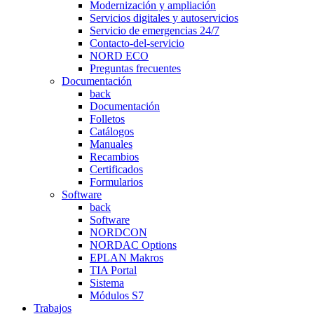
Modernización y ampliación
Servicios digitales y autoservicios
Servicio de emergencias 24/7
Contacto-del-servicio
NORD ECO
Preguntas frecuentes
Documentación
back
Documentación
Folletos
Catálogos
Manuales
Recambios
Certificados
Formularios
Software
back
Software
NORDCON
NORDAC Options
EPLAN Makros
TIA Portal
Sistema
Módulos S7
Trabajos