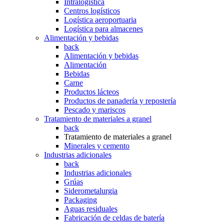
Intralogística
Centros logísticos
Logística aeroportuaria
Logística para almacenes
Alimentación y bebidas
back
Alimentación y bebidas
Alimentación
Bebidas
Carne
Productos lácteos
Productos de panadería y repostería
Pescado y mariscos
Tratamiento de materiales a granel
back
Tratamiento de materiales a granel
Minerales y cemento
Industrias adicionales
back
Industrias adicionales
Grúas
Siderometalurgia
Packaging
Aguas residuales
Fabricación de celdas de batería