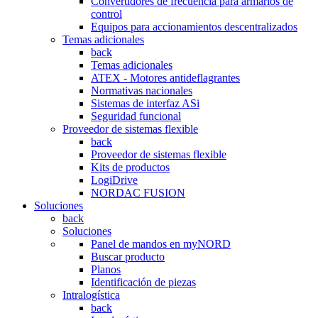
Convertidores de frecuencia para armarios de
control
Equipos para accionamientos descentralizados
Temas adicionales
back
Temas adicionales
ATEX - Motores antideflagrantes
Normativas nacionales
Sistemas de interfaz ASi
Seguridad funcional
Proveedor de sistemas flexible
back
Proveedor de sistemas flexible
Kits de productos
LogiDrive
NORDAC FUSION
Soluciones
back
Soluciones
Panel de mandos en myNORD
Buscar producto
Planos
Identificación de piezas
Intralogística
back