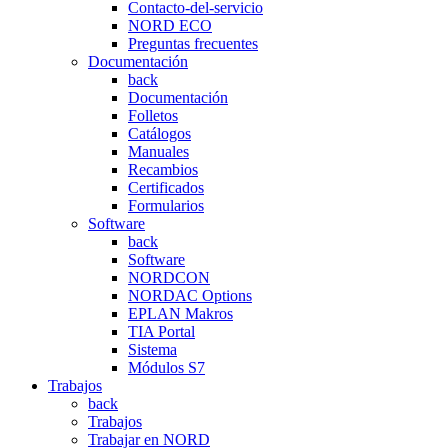
Contacto-del-servicio
NORD ECO
Preguntas frecuentes
Documentación
back
Documentación
Folletos
Catálogos
Manuales
Recambios
Certificados
Formularios
Software
back
Software
NORDCON
NORDAC Options
EPLAN Makros
TIA Portal
Sistema
Módulos S7
Trabajos
back
Trabajos
Trabajar en NORD