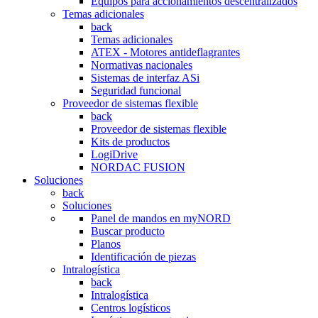
Equipos para accionamientos descentralizados
Temas adicionales
back
Temas adicionales
ATEX - Motores antideflagrantes
Normativas nacionales
Sistemas de interfaz ASi
Seguridad funcional
Proveedor de sistemas flexible
back
Proveedor de sistemas flexible
Kits de productos
LogiDrive
NORDAC FUSION
Soluciones
back
Soluciones
Panel de mandos en myNORD
Buscar producto
Planos
Identificación de piezas
Intralogística
back
Intralogística
Centros logísticos