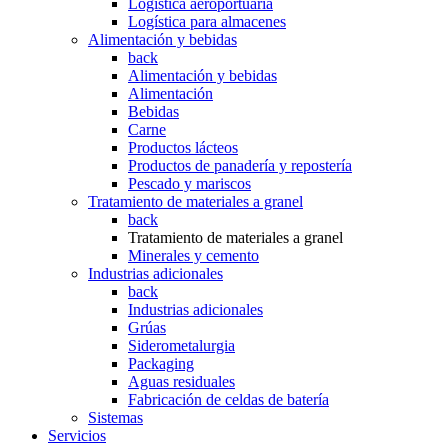
Logística aeroportuaria
Logística para almacenes
Alimentación y bebidas
back
Alimentación y bebidas
Alimentación
Bebidas
Carne
Productos lácteos
Productos de panadería y repostería
Pescado y mariscos
Tratamiento de materiales a granel
back
Tratamiento de materiales a granel
Minerales y cemento
Industrias adicionales
back
Industrias adicionales
Grúas
Siderometalurgia
Packaging
Aguas residuales
Fabricación de celdas de batería
Sistemas
Servicios