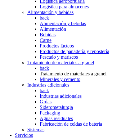
Logística aeroportuaria
Logística para almacenes
Alimentación y bebidas
back
Alimentación y bebidas
Alimentación
Bebidas
Carne
Productos lácteos
Productos de panadería y repostería
Pescado y mariscos
Tratamiento de materiales a granel
back
Tratamiento de materiales a granel
Minerales y cemento
Industrias adicionales
back
Industrias adicionales
Grúas
Siderometalurgia
Packaging
Aguas residuales
Fabricación de celdas de batería
Sistemas
Servicios