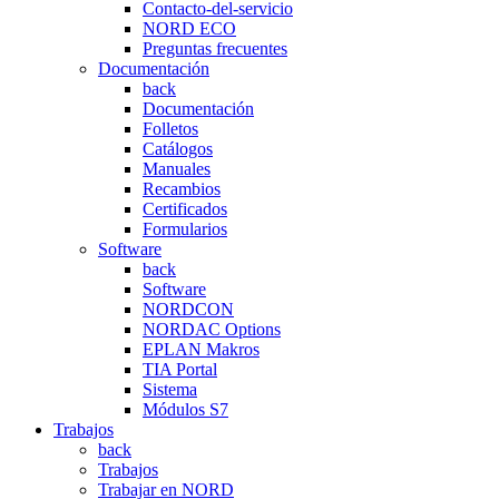
Contacto-del-servicio
NORD ECO
Preguntas frecuentes
Documentación
back
Documentación
Folletos
Catálogos
Manuales
Recambios
Certificados
Formularios
Software
back
Software
NORDCON
NORDAC Options
EPLAN Makros
TIA Portal
Sistema
Módulos S7
Trabajos
back
Trabajos
Trabajar en NORD