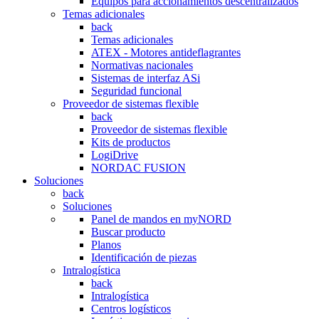
Equipos para accionamientos descentralizados
Temas adicionales
back
Temas adicionales
ATEX - Motores antideflagrantes
Normativas nacionales
Sistemas de interfaz ASi
Seguridad funcional
Proveedor de sistemas flexible
back
Proveedor de sistemas flexible
Kits de productos
LogiDrive
NORDAC FUSION
Soluciones
back
Soluciones
Panel de mandos en myNORD
Buscar producto
Planos
Identificación de piezas
Intralogística
back
Intralogística
Centros logísticos