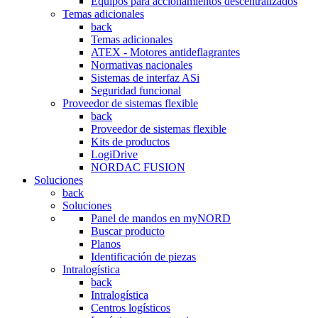
Equipos para accionamientos descentralizados
Temas adicionales
back
Temas adicionales
ATEX - Motores antideflagrantes
Normativas nacionales
Sistemas de interfaz ASi
Seguridad funcional
Proveedor de sistemas flexible
back
Proveedor de sistemas flexible
Kits de productos
LogiDrive
NORDAC FUSION
Soluciones
back
Soluciones
Panel de mandos en myNORD
Buscar producto
Planos
Identificación de piezas
Intralogística
back
Intralogística
Centros logísticos