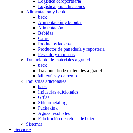
Logística aeroportuaria
Logística para almacenes
Alimentación y bebidas
back
Alimentación y bebidas
Alimentación
Bebidas
Carne
Productos lácteos
Productos de panadería y repostería
Pescado y mariscos
Tratamiento de materiales a granel
back
Tratamiento de materiales a granel
Minerales y cemento
Industrias adicionales
back
Industrias adicionales
Grúas
Siderometalurgia
Packaging
Aguas residuales
Fabricación de celdas de batería
Sistemas
Servicios