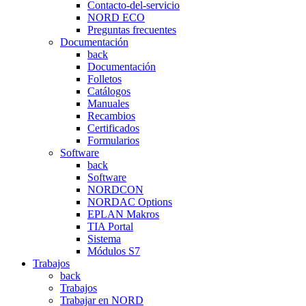
Contacto-del-servicio
NORD ECO
Preguntas frecuentes
Documentación
back
Documentación
Folletos
Catálogos
Manuales
Recambios
Certificados
Formularios
Software
back
Software
NORDCON
NORDAC Options
EPLAN Makros
TIA Portal
Sistema
Módulos S7
Trabajos
back
Trabajos
Trabajar en NORD