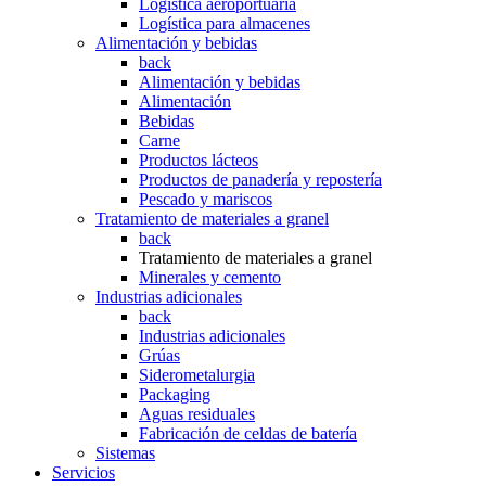
Logística aeroportuaria
Logística para almacenes
Alimentación y bebidas
back
Alimentación y bebidas
Alimentación
Bebidas
Carne
Productos lácteos
Productos de panadería y repostería
Pescado y mariscos
Tratamiento de materiales a granel
back
Tratamiento de materiales a granel
Minerales y cemento
Industrias adicionales
back
Industrias adicionales
Grúas
Siderometalurgia
Packaging
Aguas residuales
Fabricación de celdas de batería
Sistemas
Servicios