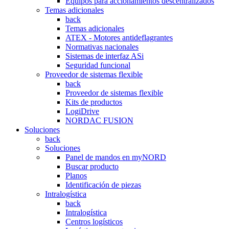
Equipos para accionamientos descentralizados
Temas adicionales
back
Temas adicionales
ATEX - Motores antideflagrantes
Normativas nacionales
Sistemas de interfaz ASi
Seguridad funcional
Proveedor de sistemas flexible
back
Proveedor de sistemas flexible
Kits de productos
LogiDrive
NORDAC FUSION
Soluciones
back
Soluciones
Panel de mandos en myNORD
Buscar producto
Planos
Identificación de piezas
Intralogística
back
Intralogística
Centros logísticos