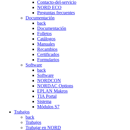
Contacto-del-servicio
NORD ECO
Preguntas frecuentes
Documentación
back
Documentación
Folletos
Catálogos
Manuales
Recambios
Certificados
Formularios
Software
back
Software
NORDCON
NORDAC Options
EPLAN Makros
TIA Portal
Sistema
Módulos S7
Trabajos
back
Trabajos
Trabajar en NORD