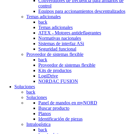
Convertidores de frecuencia para armarios de
control
Equipos para accionamientos descentralizados
Temas adicionales
back
Temas adicionales
ATEX - Motores antideflagrantes
Normativas nacionales
Sistemas de interfaz ASi
Seguridad funcional
Proveedor de sistemas flexible
back
Proveedor de sistemas flexible
Kits de productos
LogiDrive
NORDAC FUSION
Soluciones
back
Soluciones
Panel de mandos en myNORD
Buscar producto
Planos
Identificación de piezas
Intralogística
back