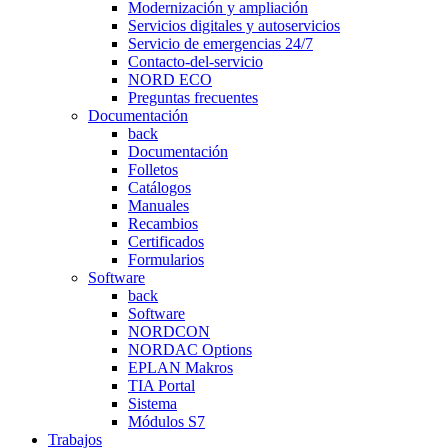
Modernización y ampliación
Servicios digitales y autoservicios
Servicio de emergencias 24/7
Contacto-del-servicio
NORD ECO
Preguntas frecuentes
Documentación
back
Documentación
Folletos
Catálogos
Manuales
Recambios
Certificados
Formularios
Software
back
Software
NORDCON
NORDAC Options
EPLAN Makros
TIA Portal
Sistema
Módulos S7
Trabajos