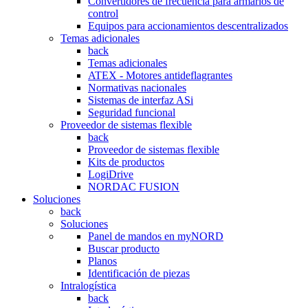
Convertidores de frecuencia para armarios de
control
Equipos para accionamientos descentralizados
Temas adicionales
back
Temas adicionales
ATEX - Motores antideflagrantes
Normativas nacionales
Sistemas de interfaz ASi
Seguridad funcional
Proveedor de sistemas flexible
back
Proveedor de sistemas flexible
Kits de productos
LogiDrive
NORDAC FUSION
Soluciones
back
Soluciones
Panel de mandos en myNORD
Buscar producto
Planos
Identificación de piezas
Intralogística
back