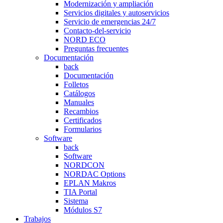
Modernización y ampliación
Servicios digitales y autoservicios
Servicio de emergencias 24/7
Contacto-del-servicio
NORD ECO
Preguntas frecuentes
Documentación
back
Documentación
Folletos
Catálogos
Manuales
Recambios
Certificados
Formularios
Software
back
Software
NORDCON
NORDAC Options
EPLAN Makros
TIA Portal
Sistema
Módulos S7
Trabajos