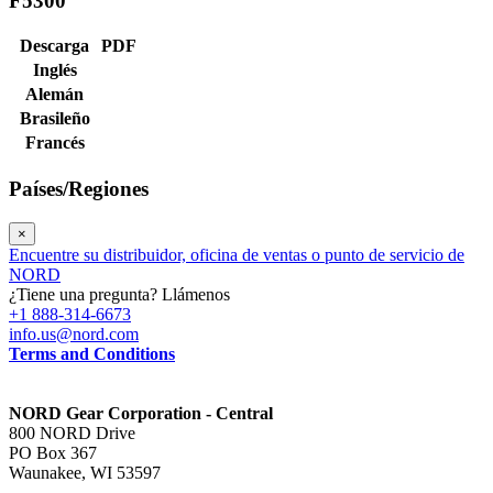
F5300
Descarga
PDF
Inglés
Alemán
Brasileño
Francés
Países/Regiones
×
Encuentre su distribuidor, oficina de ventas o punto de servicio de
NORD
¿Tiene una pregunta? Llámenos
+1 888-314-6673
info.us@nord.com
Terms and Conditions
NORD Gear Corporation - Central
800 NORD Drive
PO Box 367
Waunakee, WI 53597