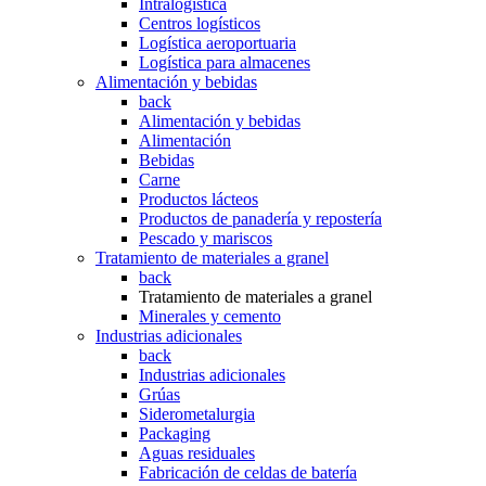
Intralogística
Centros logísticos
Logística aeroportuaria
Logística para almacenes
Alimentación y bebidas
back
Alimentación y bebidas
Alimentación
Bebidas
Carne
Productos lácteos
Productos de panadería y repostería
Pescado y mariscos
Tratamiento de materiales a granel
back
Tratamiento de materiales a granel
Minerales y cemento
Industrias adicionales
back
Industrias adicionales
Grúas
Siderometalurgia
Packaging
Aguas residuales
Fabricación de celdas de batería