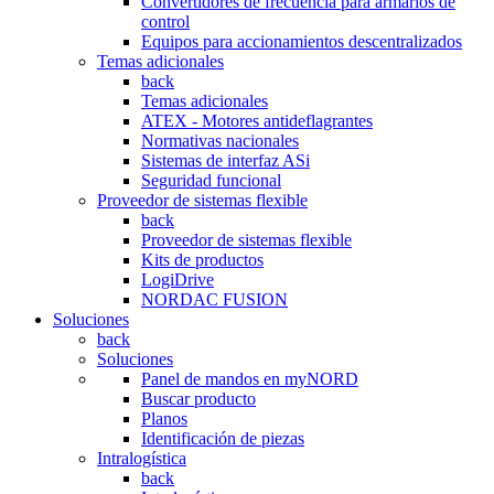
Convertidores de frecuencia para armarios de
control
Equipos para accionamientos descentralizados
Temas adicionales
back
Temas adicionales
ATEX - Motores antideflagrantes
Normativas nacionales
Sistemas de interfaz ASi
Seguridad funcional
Proveedor de sistemas flexible
back
Proveedor de sistemas flexible
Kits de productos
LogiDrive
NORDAC FUSION
Soluciones
back
Soluciones
Panel de mandos en myNORD
Buscar producto
Planos
Identificación de piezas
Intralogística
back