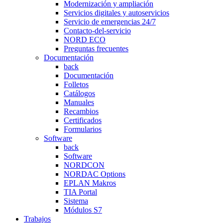
Modernización y ampliación
Servicios digitales y autoservicios
Servicio de emergencias 24/7
Contacto-del-servicio
NORD ECO
Preguntas frecuentes
Documentación
back
Documentación
Folletos
Catálogos
Manuales
Recambios
Certificados
Formularios
Software
back
Software
NORDCON
NORDAC Options
EPLAN Makros
TIA Portal
Sistema
Módulos S7
Trabajos