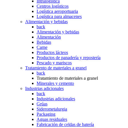
Intralogística
Centros logísticos
Logística aeroportuaria
Logística para almacenes
Alimentación y bebidas
back
Alimentación y bebidas
Alimentación
Bebidas
Carne
Productos lácteos
Productos de panadería y repostería
Pescado y mariscos
Tratamiento de materiales a granel
back
Tratamiento de materiales a granel
Minerales y cemento
Industrias adicionales
back
Industrias adicionales
Grúas
Siderometalurgia
Packaging
Aguas residuales
Fabricación de celdas de batería