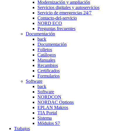
Modernización y ampliación
Servicios digitales y autoservicios
Servicio de emergencias 24/7
Contacto-del-servicio
NORD ECO
Preguntas frecuentes
Documentación
back
Documentación
Folletos
Catálogos
Manuales
Recambios
Certificados
Formularios
Software
back
Software
NORDCON
NORDAC Options
EPLAN Makros
TIA Portal
Sistema
Módulos S7
Trabajos