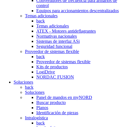
Convertidores de frecuencia para armarios de
control
Equipos para accionamientos descentralizados
Temas adicionales
back
Temas adicionales
ATEX - Motores antideflagrantes
Normativas nacionales
Sistemas de interfaz ASi
Seguridad funcional
Proveedor de sistemas flexible
back
Proveedor de sistemas flexible
Kits de productos
LogiDrive
NORDAC FUSION
Soluciones
back
Soluciones
Panel de mandos en myNORD
Buscar producto
Planos
Identificación de piezas
Intralogística
back