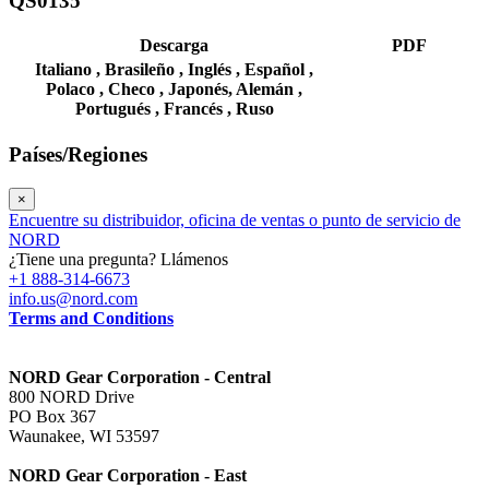
QS0135
Descarga
PDF
Italiano ,
Brasileño ,
Inglés ,
Español ,
Polaco ,
Checo ,
Japonés,
Alemán ,
Portugués ,
Francés ,
Ruso
Países/Regiones
×
Encuentre su distribuidor, oficina de ventas o punto de servicio de
NORD
¿Tiene una pregunta? Llámenos
+1 888-314-6673
info.us@nord.com
Terms and Conditions
NORD Gear Corporation - Central
800 NORD Drive
PO Box 367
Waunakee, WI 53597
NORD Gear Corporation - East