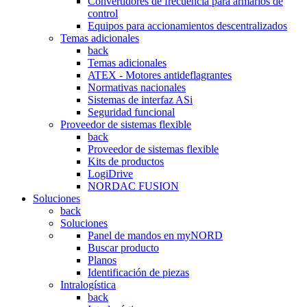
Convertidores de frecuencia para armarios de
control
Equipos para accionamientos descentralizados
Temas adicionales
back
Temas adicionales
ATEX - Motores antideflagrantes
Normativas nacionales
Sistemas de interfaz ASi
Seguridad funcional
Proveedor de sistemas flexible
back
Proveedor de sistemas flexible
Kits de productos
LogiDrive
NORDAC FUSION
Soluciones
back
Soluciones
Panel de mandos en myNORD
Buscar producto
Planos
Identificación de piezas
Intralogística
back