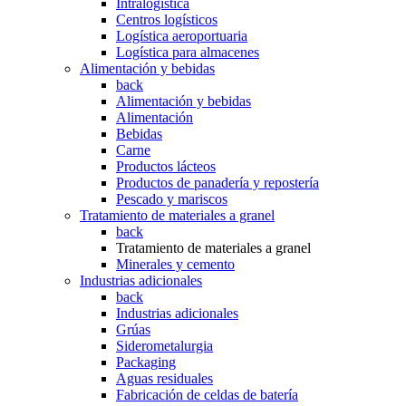
Intralogística
Centros logísticos
Logística aeroportuaria
Logística para almacenes
Alimentación y bebidas
back
Alimentación y bebidas
Alimentación
Bebidas
Carne
Productos lácteos
Productos de panadería y repostería
Pescado y mariscos
Tratamiento de materiales a granel
back
Tratamiento de materiales a granel
Minerales y cemento
Industrias adicionales
back
Industrias adicionales
Grúas
Siderometalurgia
Packaging
Aguas residuales
Fabricación de celdas de batería