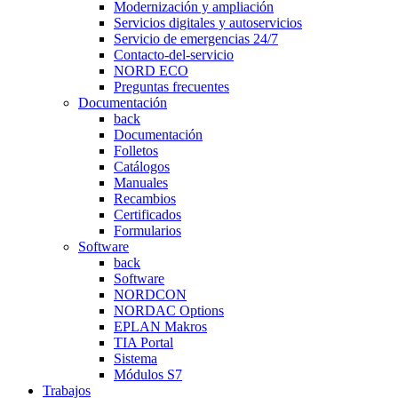
Modernización y ampliación
Servicios digitales y autoservicios
Servicio de emergencias 24/7
Contacto-del-servicio
NORD ECO
Preguntas frecuentes
Documentación
back
Documentación
Folletos
Catálogos
Manuales
Recambios
Certificados
Formularios
Software
back
Software
NORDCON
NORDAC Options
EPLAN Makros
TIA Portal
Sistema
Módulos S7
Trabajos