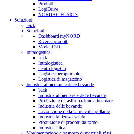
Prodotti
LogiDrive
NORDAC FUSION
Soluzioni
back
Soluzioni
Dashboard myNORD
Ricerca prodotti
Modelli 3D
Intralogistica
back
Intralogistica
Centri logistici
Logistica aeroportuale
Logistica di magazzino
Industria alimentare e delle bevande
back
Industria alimentare e delle bevande
Produzione e trasformazione alimentare
Industria delle bevande
Lavorazione della carne e del pollame
Industria lattiero-casearia
Produzione di prodotti da forno
Industria Ittica
Movimentazione e trasporto di materiali sfusi