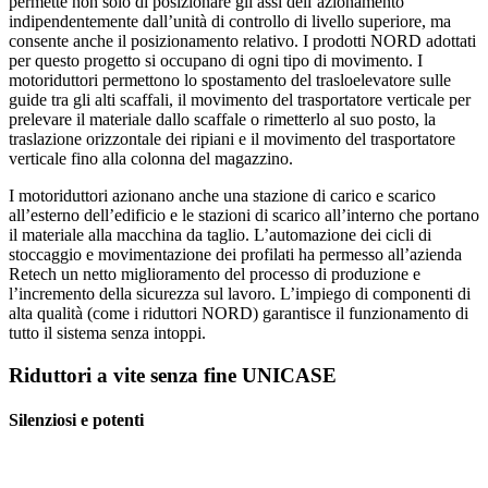
permette non solo di posizionare gli assi dell’azionamento
indipendentemente dall’unità di controllo di livello superiore, ma
consente anche il posizionamento relativo. I prodotti NORD adottati
per questo progetto si occupano di ogni tipo di movimento. I
motoriduttori permettono lo spostamento del trasloelevatore sulle
guide tra gli alti scaffali, il movimento del trasportatore verticale per
prelevare il materiale dallo scaffale o rimetterlo al suo posto, la
traslazione orizzontale dei ripiani e il movimento del trasportatore
verticale fino alla colonna del magazzino.
I motoriduttori azionano anche una stazione di carico e scarico
all’esterno dell’edificio e le stazioni di scarico all’interno che portano
il materiale alla macchina da taglio. L’automazione dei cicli di
stoccaggio e movimentazione dei profilati ha permesso all’azienda
Retech un netto miglioramento del processo di produzione e
l’incremento della sicurezza sul lavoro. L’impiego di componenti di
alta qualità (come i riduttori NORD) garantisce il funzionamento di
tutto il sistema senza intoppi.
Riduttori a vite senza fine UNICASE
Silenziosi e potenti