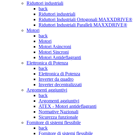
Riduttori industriali
back
Riduttori industriali
Riduttori Industriali Ortogonali MAXXDRIVE®
Riduttori Industriali Paralleli MAXXDRIVE®
Motori
back
Motori
Motori Asincroni
Motori Sincroni
Motori Antideflagranti
Elettronica di Potenza
back
Elettronica di Potenza
Inverter da quadro
Inverter decentralizzati
Argomenti aggiuntivi
back
Argomenti aggiuntivi
ATEX - Motori antideflagranti
Normative Nazionali
Sicurezza funzionale
Fornitore di sistemi flessibile
back
Fornitore di sistemi flessibile