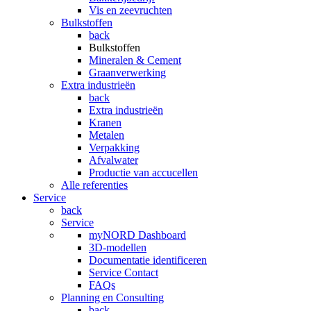
Vis en zeevruchten
Bulkstoffen
back
Bulkstoffen
Mineralen & Cement
Graanverwerking
Extra industrieën
back
Extra industrieën
Kranen
Metalen
Verpakking
Afvalwater
Productie van accucellen
Alle referenties
Service
back
Service
myNORD Dashboard
3D-modellen
Documentatie identificeren
Service Contact
FAQs
Planning en Consulting
back