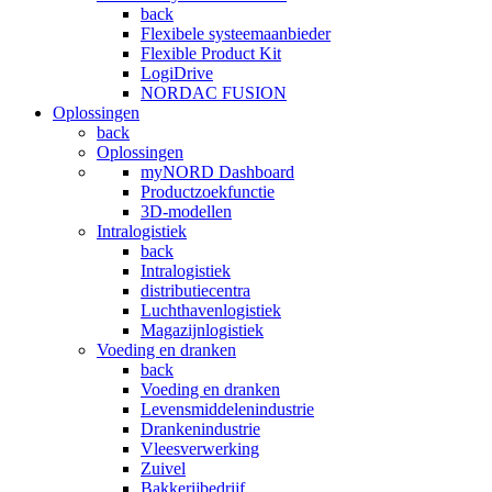
back
Flexibele systeemaanbieder
Flexible Product Kit
LogiDrive
NORDAC FUSION
Oplossingen
back
Oplossingen
myNORD Dashboard
Productzoekfunctie
3D-modellen
Intralogistiek
back
Intralogistiek
distributiecentra
Luchthavenlogistiek
Magazijnlogistiek
Voeding en dranken
back
Voeding en dranken
Levensmiddelenindustrie
Drankenindustrie
Vleesverwerking
Zuivel
Bakkerijbedrijf