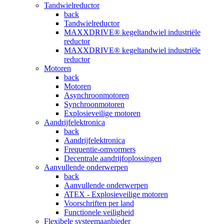
Tandwielreductor
back
Tandwielreductor
MAXXDRIVE® kegeltandwiel industriële
reductor
MAXXDRIVE® kegeltandwiel industriële
reductor
Motoren
back
Motoren
Asynchroonmotoren
Synchroonmotoren
Explosieveilige motoren
Aandrijfelektronica
back
Aandrijfelektronica
Frequentie-omvormers
Decentrale aandrijfoplossingen
Aanvullende onderwerpen
back
Aanvullende onderwerpen
ATEX - Explosieveilige motoren
Voorschriften per land
Functionele veiligheid
Flexibele systeemaanbieder