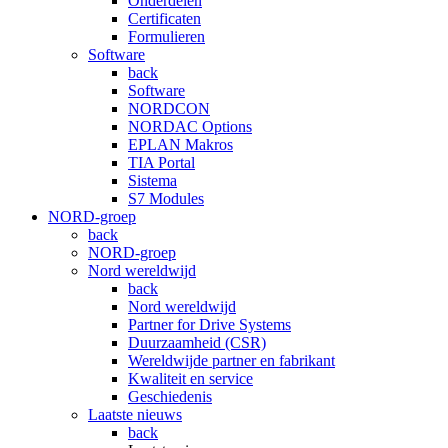
Onderdelen
Certificaten
Formulieren
Software
back
Software
NORDCON
NORDAC Options
EPLAN Makros
TIA Portal
Sistema
S7 Modules
NORD-groep
back
NORD-groep
Nord wereldwijd
back
Nord wereldwijd
Partner for Drive Systems
Duurzaamheid (CSR)
Wereldwijde partner en fabrikant
Kwaliteit en service
Geschiedenis
Laatste nieuws
back