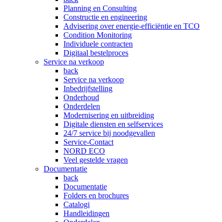
Planning en Consulting
Constructie en engineering
Advisering over energie-efficiëntie en TCO
Condition Monitoring
Individuele contracten
Digitaal bestelproces
Service na verkoop
back
Service na verkoop
Inbedrijfstelling
Onderhoud
Onderdelen
Modernisering en uitbreiding
Digitale diensten en selfservices
24/7 service bij noodgevallen
Service-Contact
NORD ECO
Veel gestelde vragen
Documentatie
back
Documentatie
Folders en brochures
Catalogi
Handleidingen