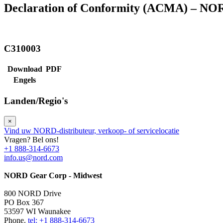
Declaration of Conformity (ACMA) – NO
C310003
Download
PDF
Engels
Landen/Regio's
×
Vind uw NORD-distributeur, verkoop- of servicelocatie
Vragen? Bel ons!
+1 888-314-6673
info.us@nord.com
NORD Gear Corp - Midwest
800 NORD Drive
PO Box 367
53597 WI Waunakee
Phone.
tel: +1 888-314-6673