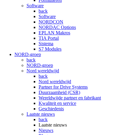
Formulieren
Software
back
Software
NORDCON
NORDAC Options
EPLAN Makros
TIA Portal
Sistema
S7 Modules
NORD-groep
back
NORD-groep
Nord wereldwijd
back
Nord wereldwijd
Partner for Drive Systems
Duurzaamheid (CSR)
Wereldwijde partner en fabrikant
Kwaliteit en service
Geschiedenis
Laatste nieuws
back
Laatste nieuws
Nieuws