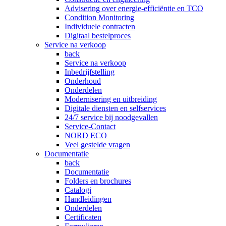
Advisering over energie-efficiëntie en TCO
Condition Monitoring
Individuele contracten
Digitaal bestelproces
Service na verkoop
back
Service na verkoop
Inbedrijfstelling
Onderhoud
Onderdelen
Modernisering en uitbreiding
Digitale diensten en selfservices
24/7 service bij noodgevallen
Service-Contact
NORD ECO
Veel gestelde vragen
Documentatie
back
Documentatie
Folders en brochures
Catalogi
Handleidingen
Onderdelen
Certificaten