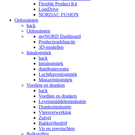
Flexible Product Kit
LogiDrive
NORDAC FUSION
Oplossingen
back
Oplossingen
myNORD Dashboard
Productzoekfunctie
3D-modellen
Intralogistiek
back
Intralogistiek
distributiecentra
Luchthavenlogistiek
Magazijnlogistiek
Voeding en dranken
back
Voeding en dranken
Levensmiddelenindustrie
Drankenindustrie
Vleesverwerking
Zuivel
Bakkerijbedrijf
Vis en zeevruchten
Bulkstoffen