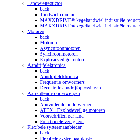
Tandwielreductor
back
Tandwielreductor
MAXXDRIVE® kegeltandwiel industriële reduct
MAXXDRIVE® kegeltandwiel industriële reduct
Motoren
back
Motoren
Asynchroonmotoren
Synchroonmotoren
Explosieveilige motoren
Aandrijfelektronica
back
Aandrijfelektronica
Frequentie-omvormers
Decentrale aandrijfoplossingen
Aanvullende onderwerpen
back
Aanvullende onderwerpen
ATEX - Explosieveilige motoren
Voorschriften per land
Functionele veiligheid
Flexibele systeemaanbieder
back
Flexibele systeemaanbieder