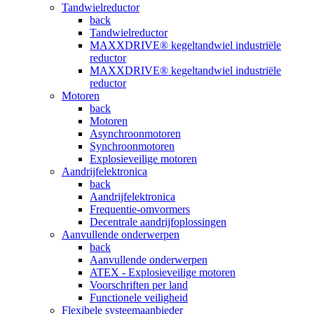
Tandwielreductor
back
Tandwielreductor
MAXXDRIVE® kegeltandwiel industriële
reductor
MAXXDRIVE® kegeltandwiel industriële
reductor
Motoren
back
Motoren
Asynchroonmotoren
Synchroonmotoren
Explosieveilige motoren
Aandrijfelektronica
back
Aandrijfelektronica
Frequentie-omvormers
Decentrale aandrijfoplossingen
Aanvullende onderwerpen
back
Aanvullende onderwerpen
ATEX - Explosieveilige motoren
Voorschriften per land
Functionele veiligheid
Flexibele systeemaanbieder