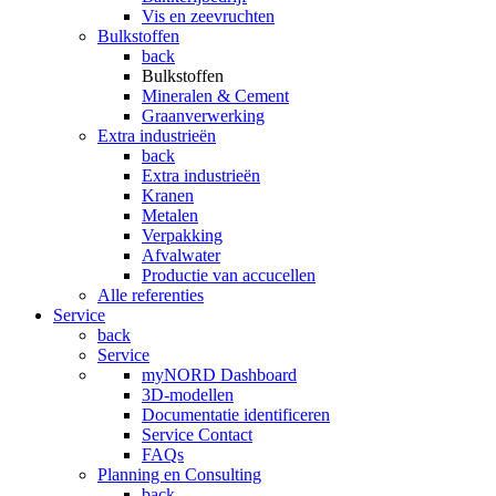
Vis en zeevruchten
Bulkstoffen
back
Bulkstoffen
Mineralen & Cement
Graanverwerking
Extra industrieën
back
Extra industrieën
Kranen
Metalen
Verpakking
Afvalwater
Productie van accucellen
Alle referenties
Service
back
Service
myNORD Dashboard
3D-modellen
Documentatie identificeren
Service Contact
FAQs
Planning en Consulting
back