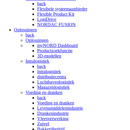
back
Flexibele systeemaanbieder
Flexible Product Kit
LogiDrive
NORDAC FUSION
Oplossingen
back
Oplossingen
myNORD Dashboard
Productzoekfunctie
3D-modellen
Intralogistiek
back
Intralogistiek
distributiecentra
Luchthavenlogistiek
Magazijnlogistiek
Voeding en dranken
back
Voeding en dranken
Levensmiddelenindustrie
Drankenindustrie
Vleesverwerking
Zuivel
Bakkerijbedrijf