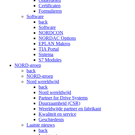
Onderdelen
Certificaten
Formulieren
Software
back
Software
NORDCON
NORDAC Options
EPLAN Makros
TIA Portal
Sistema
S7 Modules
NORD-groep
back
NORD-groep
Nord wereldwijd
back
Nord wereldwijd
Partner for Drive Systems
Duurzaamheid (CSR)
Wereldwijde partner en fabrikant
Kwaliteit en service
Geschiedenis
Laatste nieuws
back