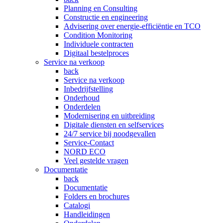
Planning en Consulting
Constructie en engineering
Advisering over energie-efficiëntie en TCO
Condition Monitoring
Individuele contracten
Digitaal bestelproces
Service na verkoop
back
Service na verkoop
Inbedrijfstelling
Onderhoud
Onderdelen
Modernisering en uitbreiding
Digitale diensten en selfservices
24/7 service bij noodgevallen
Service-Contact
NORD ECO
Veel gestelde vragen
Documentatie
back
Documentatie
Folders en brochures
Catalogi
Handleidingen