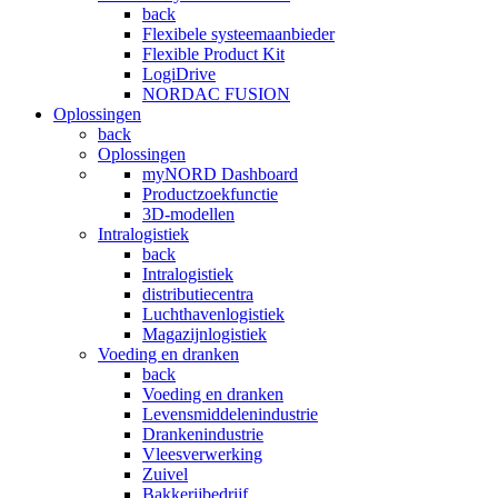
back
Flexibele systeemaanbieder
Flexible Product Kit
LogiDrive
NORDAC FUSION
Oplossingen
back
Oplossingen
myNORD Dashboard
Productzoekfunctie
3D-modellen
Intralogistiek
back
Intralogistiek
distributiecentra
Luchthavenlogistiek
Magazijnlogistiek
Voeding en dranken
back
Voeding en dranken
Levensmiddelenindustrie
Drankenindustrie
Vleesverwerking
Zuivel
Bakkerijbedrijf