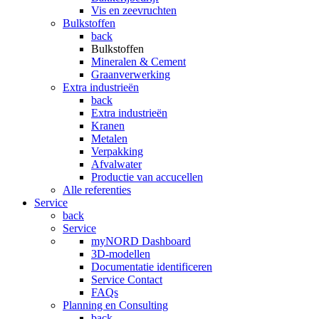
Vis en zeevruchten
Bulkstoffen
back
Bulkstoffen
Mineralen & Cement
Graanverwerking
Extra industrieën
back
Extra industrieën
Kranen
Metalen
Verpakking
Afvalwater
Productie van accucellen
Alle referenties
Service
back
Service
myNORD Dashboard
3D-modellen
Documentatie identificeren
Service Contact
FAQs
Planning en Consulting
back