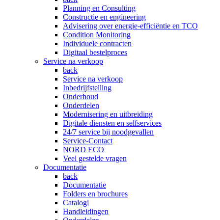
Planning en Consulting
Constructie en engineering
Advisering over energie-efficiëntie en TCO
Condition Monitoring
Individuele contracten
Digitaal bestelproces
Service na verkoop
back
Service na verkoop
Inbedrijfstelling
Onderhoud
Onderdelen
Modernisering en uitbreiding
Digitale diensten en selfservices
24/7 service bij noodgevallen
Service-Contact
NORD ECO
Veel gestelde vragen
Documentatie
back
Documentatie
Folders en brochures
Catalogi
Handleidingen