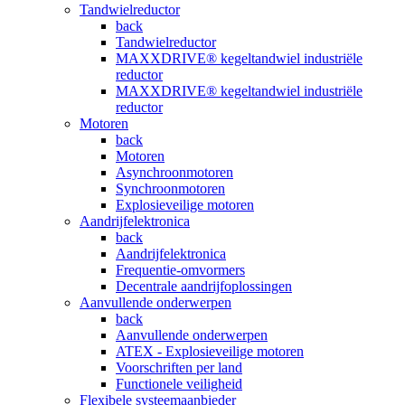
Tandwielreductor
back
Tandwielreductor
MAXXDRIVE® kegeltandwiel industriële
reductor
MAXXDRIVE® kegeltandwiel industriële
reductor
Motoren
back
Motoren
Asynchroonmotoren
Synchroonmotoren
Explosieveilige motoren
Aandrijfelektronica
back
Aandrijfelektronica
Frequentie-omvormers
Decentrale aandrijfoplossingen
Aanvullende onderwerpen
back
Aanvullende onderwerpen
ATEX - Explosieveilige motoren
Voorschriften per land
Functionele veiligheid
Flexibele systeemaanbieder