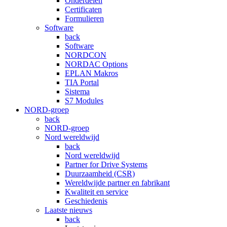
Onderdelen
Certificaten
Formulieren
Software
back
Software
NORDCON
NORDAC Options
EPLAN Makros
TIA Portal
Sistema
S7 Modules
NORD-groep
back
NORD-groep
Nord wereldwijd
back
Nord wereldwijd
Partner for Drive Systems
Duurzaamheid (CSR)
Wereldwijde partner en fabrikant
Kwaliteit en service
Geschiedenis
Laatste nieuws
back