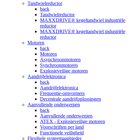
Tandwielreductor
back
Tandwielreductor
MAXXDRIVE® kegeltandwiel industriële
reductor
MAXXDRIVE® kegeltandwiel industriële
reductor
Motoren
back
Motoren
Asynchroonmotoren
Synchroonmotoren
Explosieveilige motoren
Aandrijfelektronica
back
Aandrijfelektronica
Frequentie-omvormers
Decentrale aandrijfoplossingen
Aanvullende onderwerpen
back
Aanvullende onderwerpen
ATEX - Explosieveilige motoren
Voorschriften per land
Functionele veiligheid
Flexibele systeemaanbieder