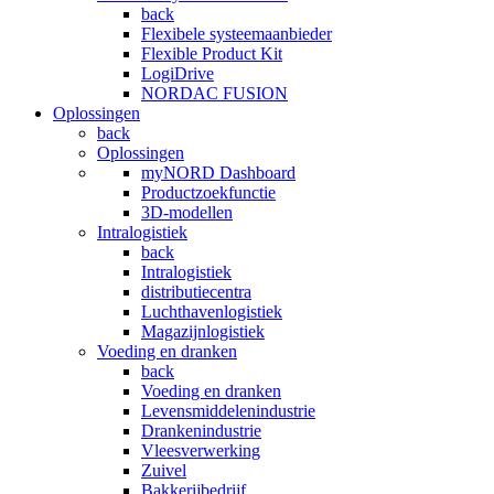
back
Flexibele systeemaanbieder
Flexible Product Kit
LogiDrive
NORDAC FUSION
Oplossingen
back
Oplossingen
myNORD Dashboard
Productzoekfunctie
3D-modellen
Intralogistiek
back
Intralogistiek
distributiecentra
Luchthavenlogistiek
Magazijnlogistiek
Voeding en dranken
back
Voeding en dranken
Levensmiddelenindustrie
Drankenindustrie
Vleesverwerking
Zuivel
Bakkerijbedrijf