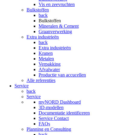
Vis en zeevruchten
Bulkstoffen
back
Bulkstoffen
Mineralen & Cement
Graanverwerking
Extra industrieën
back
Extra industrieën
Kranen
Metalen
Verpakking
Afvalwater
Productie van accucellen
Alle referenties
Service
back
Service
myNORD Dashboard
3D-modellen
Documentatie identificeren
Service Contact
FAQs
Planning en Consulting
back