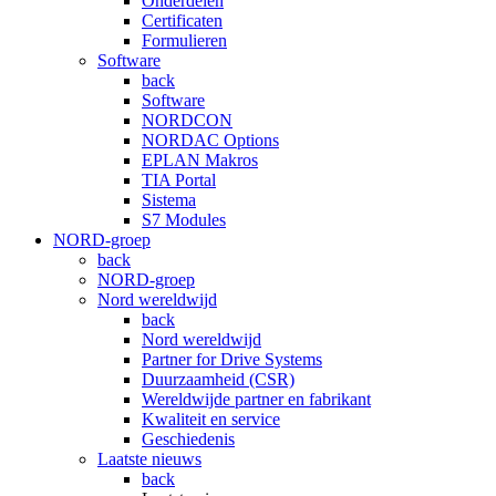
Onderdelen
Certificaten
Formulieren
Software
back
Software
NORDCON
NORDAC Options
EPLAN Makros
TIA Portal
Sistema
S7 Modules
NORD-groep
back
NORD-groep
Nord wereldwijd
back
Nord wereldwijd
Partner for Drive Systems
Duurzaamheid (CSR)
Wereldwijde partner en fabrikant
Kwaliteit en service
Geschiedenis
Laatste nieuws
back