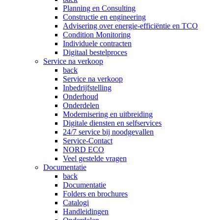
Planning en Consulting
Constructie en engineering
Advisering over energie-efficiëntie en TCO
Condition Monitoring
Individuele contracten
Digitaal bestelproces
Service na verkoop
back
Service na verkoop
Inbedrijfstelling
Onderhoud
Onderdelen
Modernisering en uitbreiding
Digitale diensten en selfservices
24/7 service bij noodgevallen
Service-Contact
NORD ECO
Veel gestelde vragen
Documentatie
back
Documentatie
Folders en brochures
Catalogi
Handleidingen