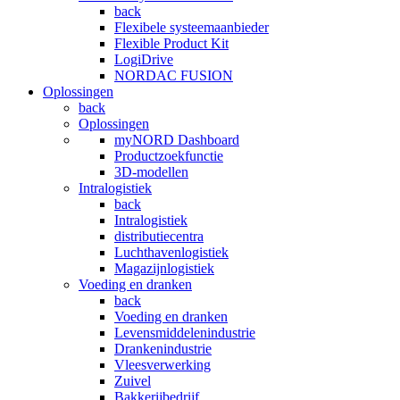
back
Flexibele systeemaanbieder
Flexible Product Kit
LogiDrive
NORDAC FUSION
Oplossingen
back
Oplossingen
myNORD Dashboard
Productzoekfunctie
3D-modellen
Intralogistiek
back
Intralogistiek
distributiecentra
Luchthavenlogistiek
Magazijnlogistiek
Voeding en dranken
back
Voeding en dranken
Levensmiddelenindustrie
Drankenindustrie
Vleesverwerking
Zuivel
Bakkerijbedrijf