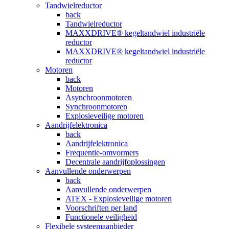
Tandwielreductor
back
Tandwielreductor
MAXXDRIVE® kegeltandwiel industriële
reductor
MAXXDRIVE® kegeltandwiel industriële
reductor
Motoren
back
Motoren
Asynchroonmotoren
Synchroonmotoren
Explosieveilige motoren
Aandrijfelektronica
back
Aandrijfelektronica
Frequentie-omvormers
Decentrale aandrijfoplossingen
Aanvullende onderwerpen
back
Aanvullende onderwerpen
ATEX - Explosieveilige motoren
Voorschriften per land
Functionele veiligheid
Flexibele systeemaanbieder