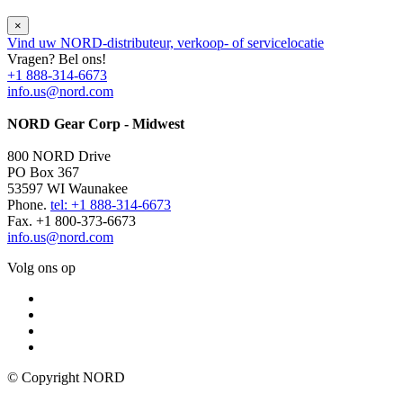
×
Vind uw NORD-distributeur, verkoop- of servicelocatie
Vragen? Bel ons!
+1 888-314-6673
info.us@nord.com
NORD Gear Corp - Midwest
800 NORD Drive
PO Box 367
53597 WI Waunakee
Phone.
tel: +1 888-314-6673
Fax. +1 800-373-6673
info.us@nord.com
Volg ons op
© Copyright NORD