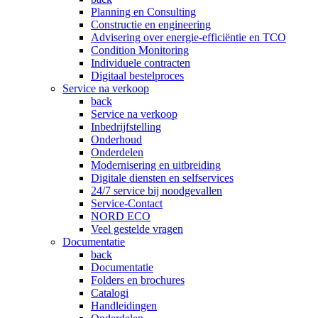
Planning en Consulting
Constructie en engineering
Advisering over energie-efficiëntie en TCO
Condition Monitoring
Individuele contracten
Digitaal bestelproces
Service na verkoop
back
Service na verkoop
Inbedrijfstelling
Onderhoud
Onderdelen
Modernisering en uitbreiding
Digitale diensten en selfservices
24/7 service bij noodgevallen
Service-Contact
NORD ECO
Veel gestelde vragen
Documentatie
back
Documentatie
Folders en brochures
Catalogi
Handleidingen