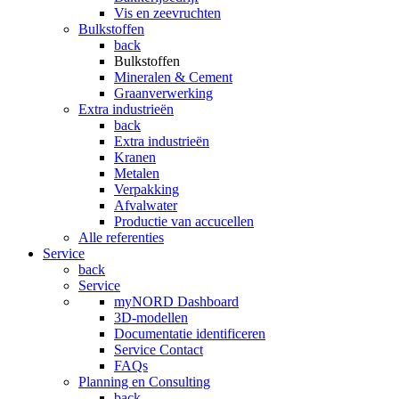
Vis en zeevruchten
Bulkstoffen
back
Bulkstoffen
Mineralen & Cement
Graanverwerking
Extra industrieën
back
Extra industrieën
Kranen
Metalen
Verpakking
Afvalwater
Productie van accucellen
Alle referenties
Service
back
Service
myNORD Dashboard
3D-modellen
Documentatie identificeren
Service Contact
FAQs
Planning en Consulting
back