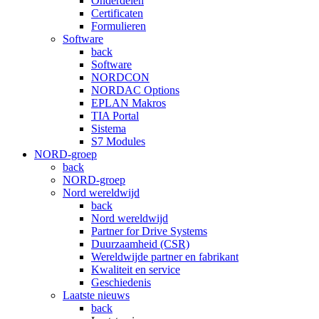
Onderdelen
Certificaten
Formulieren
Software
back
Software
NORDCON
NORDAC Options
EPLAN Makros
TIA Portal
Sistema
S7 Modules
NORD-groep
back
NORD-groep
Nord wereldwijd
back
Nord wereldwijd
Partner for Drive Systems
Duurzaamheid (CSR)
Wereldwijde partner en fabrikant
Kwaliteit en service
Geschiedenis
Laatste nieuws
back