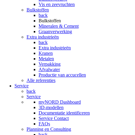
Vis en zeevruchten
Bulkstoffen
back
Bulkstoffen
Mineralen & Cement
Graanverwerking
Extra industrieën
back
Extra industrieën
Kranen
Metalen
Verpakking
Afvalwater
Productie van accucellen
Alle referenties
Service
back
Service
myNORD Dashboard
3D-modellen
Documentatie identificeren
Service Contact
FAQs
Planning en Consulting
back