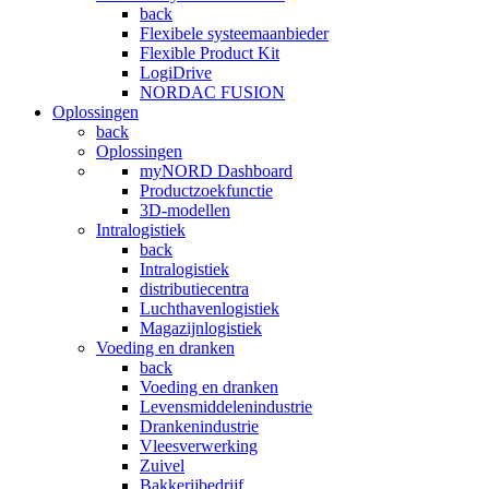
back
Flexibele systeemaanbieder
Flexible Product Kit
LogiDrive
NORDAC FUSION
Oplossingen
back
Oplossingen
myNORD Dashboard
Productzoekfunctie
3D-modellen
Intralogistiek
back
Intralogistiek
distributiecentra
Luchthavenlogistiek
Magazijnlogistiek
Voeding en dranken
back
Voeding en dranken
Levensmiddelenindustrie
Drankenindustrie
Vleesverwerking
Zuivel
Bakkerijbedrijf