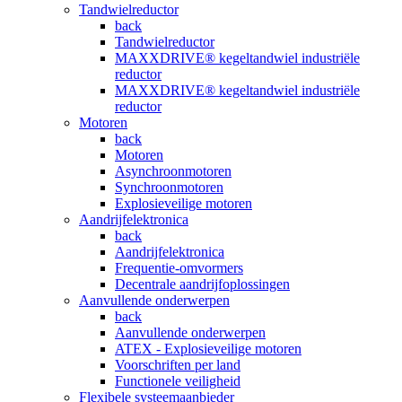
Tandwielreductor
back
Tandwielreductor
MAXXDRIVE® kegeltandwiel industriële
reductor
MAXXDRIVE® kegeltandwiel industriële
reductor
Motoren
back
Motoren
Asynchroonmotoren
Synchroonmotoren
Explosieveilige motoren
Aandrijfelektronica
back
Aandrijfelektronica
Frequentie-omvormers
Decentrale aandrijfoplossingen
Aanvullende onderwerpen
back
Aanvullende onderwerpen
ATEX - Explosieveilige motoren
Voorschriften per land
Functionele veiligheid
Flexibele systeemaanbieder