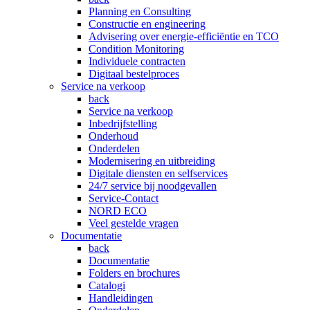
Planning en Consulting
Constructie en engineering
Advisering over energie-efficiëntie en TCO
Condition Monitoring
Individuele contracten
Digitaal bestelproces
Service na verkoop
back
Service na verkoop
Inbedrijfstelling
Onderhoud
Onderdelen
Modernisering en uitbreiding
Digitale diensten en selfservices
24/7 service bij noodgevallen
Service-Contact
NORD ECO
Veel gestelde vragen
Documentatie
back
Documentatie
Folders en brochures
Catalogi
Handleidingen