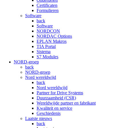
Onderdelen
Certificaten
Formulieren
Software
back
Software
NORDCON
NORDAC Options
EPLAN Makros
TIA Portal
Sistema
S7 Modules
NORD-groep
back
NORD-groep
Nord wereldwijd
back
Nord wereldwijd
Partner for Drive Systems
Duurzaamheid (CSR)
Wereldwijde partner en fabrikant
Kwaliteit en service
Geschiedenis
Laatste nieuws
back