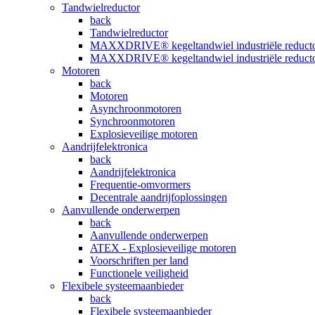
Tandwielreductor
back
Tandwielreductor
MAXXDRIVE® kegeltandwiel industriële reduct
MAXXDRIVE® kegeltandwiel industriële reduct
Motoren
back
Motoren
Asynchroonmotoren
Synchroonmotoren
Explosieveilige motoren
Aandrijfelektronica
back
Aandrijfelektronica
Frequentie-omvormers
Decentrale aandrijfoplossingen
Aanvullende onderwerpen
back
Aanvullende onderwerpen
ATEX - Explosieveilige motoren
Voorschriften per land
Functionele veiligheid
Flexibele systeemaanbieder
back
Flexibele systeemaanbieder