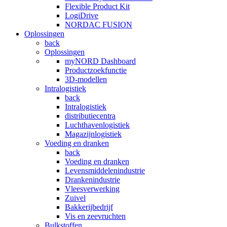
Flexible Product Kit
LogiDrive
NORDAC FUSION
Oplossingen
back
Oplossingen
myNORD Dashboard
Productzoekfunctie
3D-modellen
Intralogistiek
back
Intralogistiek
distributiecentra
Luchthavenlogistiek
Magazijnlogistiek
Voeding en dranken
back
Voeding en dranken
Levensmiddelenindustrie
Drankenindustrie
Vleesverwerking
Zuivel
Bakkerijbedrijf
Vis en zeevruchten
Bulkstoffen