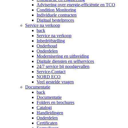
Advisering over energie-efficiëntie en TCO
Condition Monitoring
Individuele contracten
Digitaal bestelproces
Service na verkoop
back
Service na verkoop
Inbedrijfstelling
Onderhoud
Onderdelen
Modernisering en uitbreiding
Digitale diensten en selfservices
24/7 service bij noodgevallen
Service-Contact
NORD ECO
Veel gestelde vragen
Documentatie
back
Documentatie
Folders en brochures
Catalogi
Handleidingen
Onderdelen
Certificaten