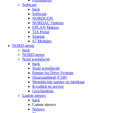
Formulieren
Software
back
Software
NORDCON
NORDAC Options
EPLAN Makros
TIA Portal
Sistema
S7 Modules
NORD-groep
back
NORD-groep
Nord wereldwijd
back
Nord wereldwijd
Partner for Drive Systems
Duurzaamheid (CSR)
Wereldwijde partner en fabrikant
Kwaliteit en service
Geschiedenis
Laatste nieuws
back
Laatste nieuws
Nieuws