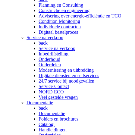
Planning en Consulting
Constructie en engineering
Advisering over energie-efficiëntie en TCO
Condition Monitoring
Individuele contracten
Digitaal bestelproces
Service na verkoop
back
Service na verkoop
Inbedrijfstelling
Onderhoud
Onderdelen
Modernisering en uitbreiding
Digitale diensten en selfservices
24/7 service bij noodgevallen
Service-Contact
NORD ECO
Veel gestelde vragen
Documentatie
back
Documentatie
Folders en brochures
Catalogi
Handleidingen