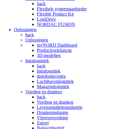
back
Flexibele systeemaanbieder
Flexible Product Kit
LogiDrive
NORDAC FUSION
Oplossingen
back
Oplossingen
myNORD Dashboard
Productzoekfunctie
3D-modellen
Intralogistiek
back
Intralogistiek
distributiecentra
Luchthavenlogistiek
Magazijnlogistiek
Voeding en dranken
back
Voeding en dranken
Levensmiddelenindustrie
Drankenindustrie
Vleesverwerking
Zuivel
Bakkerijbedrijf