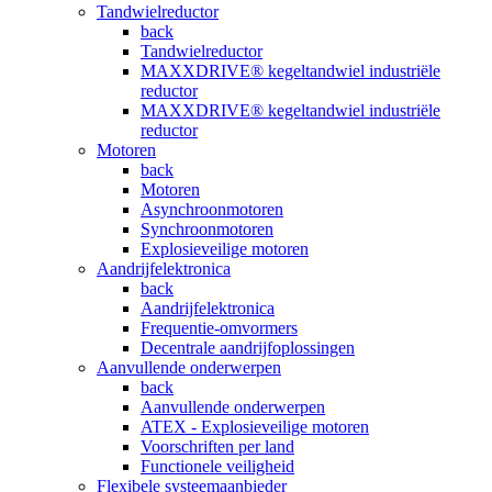
Tandwielreductor
back
Tandwielreductor
MAXXDRIVE® kegeltandwiel industriële
reductor
MAXXDRIVE® kegeltandwiel industriële
reductor
Motoren
back
Motoren
Asynchroonmotoren
Synchroonmotoren
Explosieveilige motoren
Aandrijfelektronica
back
Aandrijfelektronica
Frequentie-omvormers
Decentrale aandrijfoplossingen
Aanvullende onderwerpen
back
Aanvullende onderwerpen
ATEX - Explosieveilige motoren
Voorschriften per land
Functionele veiligheid
Flexibele systeemaanbieder