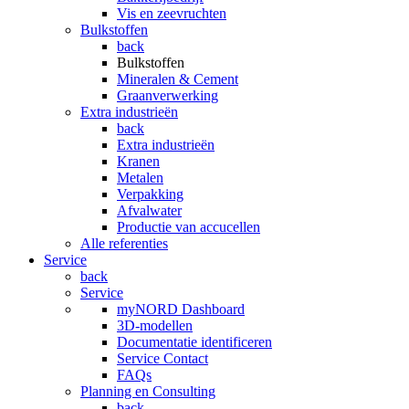
Vis en zeevruchten
Bulkstoffen
back
Bulkstoffen
Mineralen & Cement
Graanverwerking
Extra industrieën
back
Extra industrieën
Kranen
Metalen
Verpakking
Afvalwater
Productie van accucellen
Alle referenties
Service
back
Service
myNORD Dashboard
3D-modellen
Documentatie identificeren
Service Contact
FAQs
Planning en Consulting
back