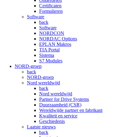
Onderdelen
Certificaten
Formulieren
Software
back
Software
NORDCON
NORDAC Options
EPLAN Makros
TIA Portal
Sistema
S7 Modules
NORD-groep
back
NORD-groep
Nord wereldwijd
back
Nord wereldwijd
Partner for Drive Systems
Duurzaamheid (CSR)
Wereldwijde partner en fabrikant
Kwaliteit en service
Geschiedenis
Laatste nieuws
back