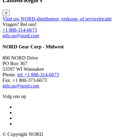
Landen/Regio's
×
Vind uw NORD-distributeur, verkoop- of servicelocatie
Vragen? Bel ons!
+1 888-314-6673
info.us@nord.com
NORD Gear Corp - Midwest
800 NORD Drive
PO Box 367
53597 WI Waunakee
Phone.
tel: +1 888-314-6673
Fax. +1 800-373-6673
info.us@nord.com
Volg ons op
© Copyright NORD