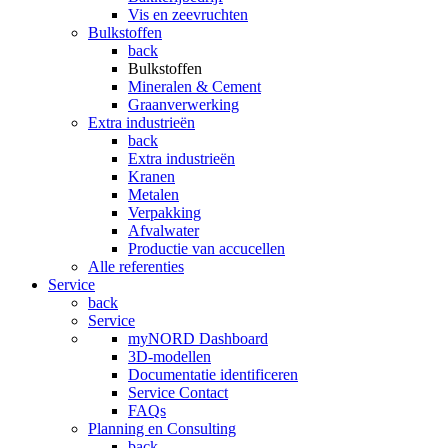
Vis en zeevruchten
Bulkstoffen
back
Bulkstoffen
Mineralen & Cement
Graanverwerking
Extra industrieën
back
Extra industrieën
Kranen
Metalen
Verpakking
Afvalwater
Productie van accucellen
Alle referenties
Service
back
Service
myNORD Dashboard
3D-modellen
Documentatie identificeren
Service Contact
FAQs
Planning en Consulting
back