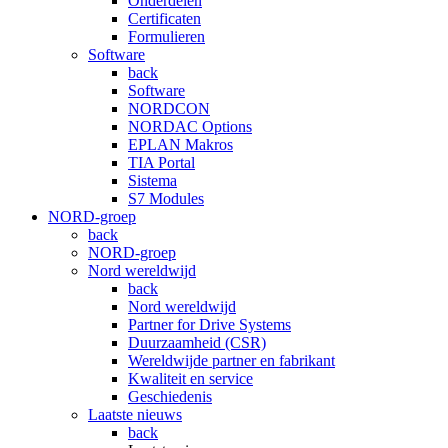
Onderdelen
Certificaten
Formulieren
Software
back
Software
NORDCON
NORDAC Options
EPLAN Makros
TIA Portal
Sistema
S7 Modules
NORD-groep
back
NORD-groep
Nord wereldwijd
back
Nord wereldwijd
Partner for Drive Systems
Duurzaamheid (CSR)
Wereldwijde partner en fabrikant
Kwaliteit en service
Geschiedenis
Laatste nieuws
back