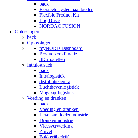
back
Flexibele systeemaanbieder
Flexible Product Kit
LogiDrive
NORDAC FUSION
Oplossingen
back
Oplossingen
myNORD Dashboard
Productzoekfunctie
3D-modellen
Intralogistiek
back
Intralogistiek
distributiecentra
Luchthavenlogistiek
Magazijnlogistiek
Voeding en dranken
back
Voeding en dranken
Levensmiddelenindustrie
Drankenindustrie
Vleesverwerking
Zuivel
Bakkerijbedrijf