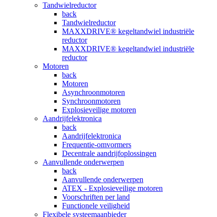
Tandwielreductor
back
Tandwielreductor
MAXXDRIVE® kegeltandwiel industriële
reductor
MAXXDRIVE® kegeltandwiel industriële
reductor
Motoren
back
Motoren
Asynchroonmotoren
Synchroonmotoren
Explosieveilige motoren
Aandrijfelektronica
back
Aandrijfelektronica
Frequentie-omvormers
Decentrale aandrijfoplossingen
Aanvullende onderwerpen
back
Aanvullende onderwerpen
ATEX - Explosieveilige motoren
Voorschriften per land
Functionele veiligheid
Flexibele systeemaanbieder