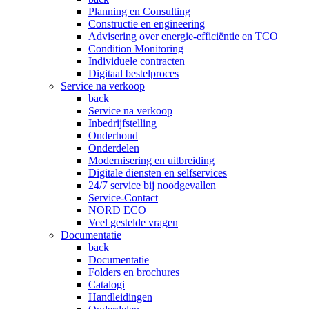
Planning en Consulting
Constructie en engineering
Advisering over energie-efficiëntie en TCO
Condition Monitoring
Individuele contracten
Digitaal bestelproces
Service na verkoop
back
Service na verkoop
Inbedrijfstelling
Onderhoud
Onderdelen
Modernisering en uitbreiding
Digitale diensten en selfservices
24/7 service bij noodgevallen
Service-Contact
NORD ECO
Veel gestelde vragen
Documentatie
back
Documentatie
Folders en brochures
Catalogi
Handleidingen