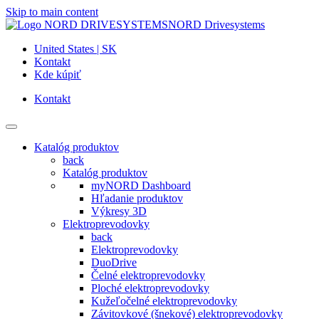
Skip to main content
NORD Drivesystems
United States | SK
Kontakt
Kde kúpiť
Kontakt
Katalóg produktov
back
Katalóg produktov
myNORD Dashboard
Hľadanie produktov
Výkresy 3D
Elektroprevodovky
back
Elektroprevodovky
DuoDrive
Čelné elektroprevodovky
Ploché elektroprevodovky
Kužeľočelné elektroprevodovky
Závitovkové (šnekové) elektroprevodovky