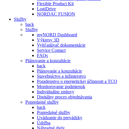
Flexible Product Kit
LogiDrive
NORDAC FUSION
Služby
back
Služby
myNORD Dashboard
Výkresy 3D
Vyhľadávač dokumentácie
Service Contact
FAQs
Plánovanie a konzultácie
back
Plánovanie a konzultácie
Stavebníctvo a inžinierstvo
Poradenstvo o energetickej účinnosti a TCO
Monitorovanie podmienok
Individuálne zmluvy
Digitálny proces objednávania
Popredajné služby
back
Popredajné služby
Uvádzanie do prevádzky
Údržba
Náhradné diely