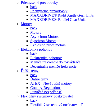
Priemyselné prevodovky
back
Priemyselné prevodovky
MAXXDRIVE® Right-Angle Gear Units
MAXXDRIVE® Parallel Gear Units
Motory
back
Motory
Asynchron Motors
Synchron Motors
Explosion proof motors
Elektronika pohonov
back
Elektronika pohonov
Meniče frekvencie do rozvádzača
Decentrálne meniče frekvencie
Ďalšie témy
back
Ďalšie témy
ATEX - Nevýbušné motory
Country Regulations
Funkčná bezpečnosť
Flexibilný systémový poskytovateľ
back
Flexibilný systémový poskytovateľ