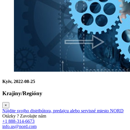
Kyiv, 2022-08-25
Krajiny/Regióny
×
Nájdite svojho distribútora, predajcu alebo servisné miesto NORD
Otázky ? Zavolajte nám
+1 888-314-6673
info.us@nord.com