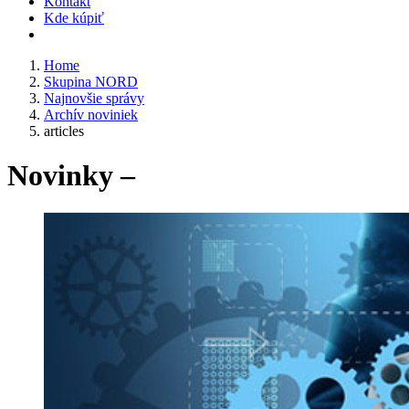
Kontakt
Kde kúpiť
Home
Skupina NORD
Najnovšie správy
Archív noviniek
articles
Novinky –