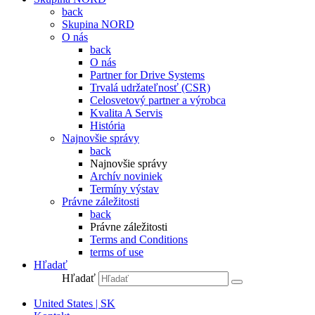
back
Skupina NORD
O nás
back
O nás
Partner for Drive Systems
Trvalá udržateľnosť (CSR)
Celosvetový partner a výrobca
Kvalita A Servis
História
Najnovšie správy
back
Najnovšie správy
Archív noviniek
Termíny výstav
Právne záležitosti
back
Právne záležitosti
Terms and Conditions
terms of use
Hľadať
Hľadať
United States | SK