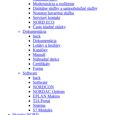
Modernizácia a rozšírenie
Digitálne služby a samoobslužné služby
Nonstop havarijná služba
Servisný kontakt
NORD ECO
Často kladné otázky
Dokumentácia
back
Dokumentácia
Letáky a brožúry
Katalógy
Manuál
Náhradné dielce
Certifikáty
Forms
Software
back
Software
NORDCON
NORDAC Options
EPLAN Makros
TIA Portal
Sistema
S7 Modules
Skupina NORD