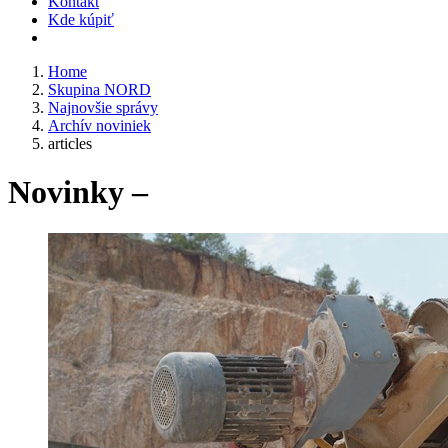
Kontakt
Kde kúpiť
Home
Skupina NORD
Najnovšie správy
Archív noviniek
articles
Novinky –