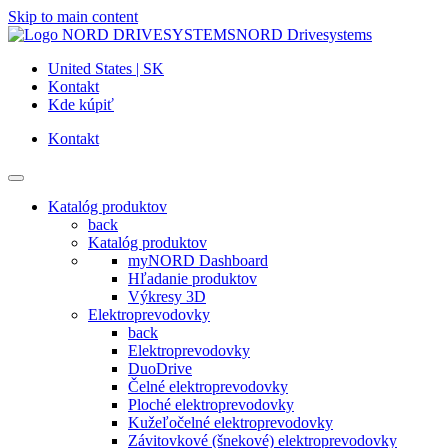
Skip to main content
NORD Drivesystems
United States | SK
Kontakt
Kde kúpiť
Kontakt
Katalóg produktov
back
Katalóg produktov
myNORD Dashboard
Hľadanie produktov
Výkresy 3D
Elektroprevodovky
back
Elektroprevodovky
DuoDrive
Čelné elektroprevodovky
Ploché elektroprevodovky
Kužeľočelné elektroprevodovky
Závitovkové (šnekové) elektroprevodovky