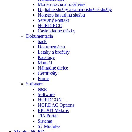
Modernizácia a rozšírenie
Digitálne služby a samoobslužné služby
Nonstop havarijná služba
Servisný kontakt
NORD ECO
Často kladné otázky
Dokumentácia
back
Dokumentácia
Letáky a brožúry
Katalógy
Manuál
Náhradné dielce
Certifikáty
Forms
Software
back
Software
NORDCON
NORDAC Options
EPLAN Makros
TIA Portal
Sistema
S7 Modules
Skupina NORD