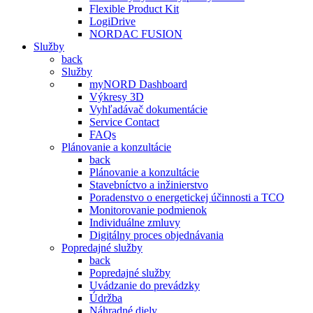
Flexible Product Kit
LogiDrive
NORDAC FUSION
Služby
back
Služby
myNORD Dashboard
Výkresy 3D
Vyhľadávač dokumentácie
Service Contact
FAQs
Plánovanie a konzultácie
back
Plánovanie a konzultácie
Stavebníctvo a inžinierstvo
Poradenstvo o energetickej účinnosti a TCO
Monitorovanie podmienok
Individuálne zmluvy
Digitálny proces objednávania
Popredajné služby
back
Popredajné služby
Uvádzanie do prevádzky
Údržba
Náhradné diely