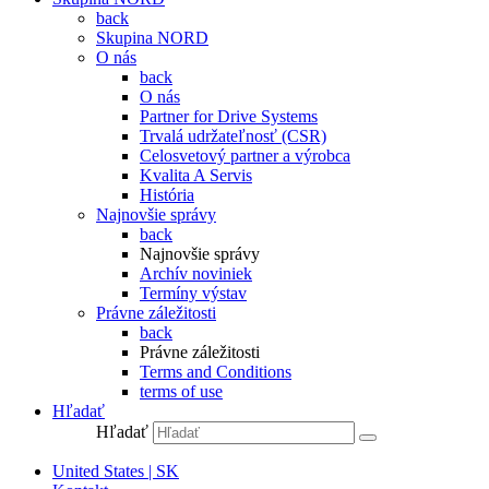
back
Skupina NORD
O nás
back
O nás
Partner for Drive Systems
Trvalá udržateľnosť (CSR)
Celosvetový partner a výrobca
Kvalita A Servis
História
Najnovšie správy
back
Najnovšie správy
Archív noviniek
Termíny výstav
Právne záležitosti
back
Právne záležitosti
Terms and Conditions
terms of use
Hľadať
Hľadať
United States | SK