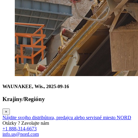
WAUNAKEE, Wis., 2025-09-16
Krajiny/Regióny
×
Nájdite svojho distribútora, predajcu alebo servisné miesto NORD
Otázky ? Zavolajte nám
+1 888-314-6673
info.us@nord.com