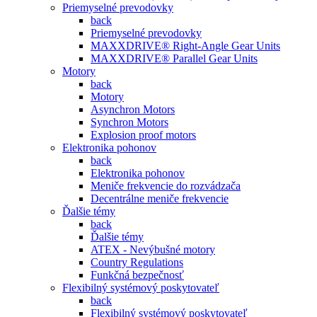
Priemyselné prevodovky
back
Priemyselné prevodovky
MAXXDRIVE® Right-Angle Gear Units
MAXXDRIVE® Parallel Gear Units
Motory
back
Motory
Asynchron Motors
Synchron Motors
Explosion proof motors
Elektronika pohonov
back
Elektronika pohonov
Meniče frekvencie do rozvádzača
Decentrálne meniče frekvencie
Ďalšie témy
back
Ďalšie témy
ATEX - Nevýbušné motory
Country Regulations
Funkčná bezpečnosť
Flexibilný systémový poskytovateľ
back
Flexibilný systémový poskytovateľ