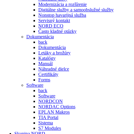
Modernizácia a rozšírenie
Digitálne služby a samoobslužné služby
Nonstop havarijná služba
Servisný kontakt
NORD ECO
Často kladné otázky
Dokumentácia
back
Dokumentácia
Letáky a brožúry
Katalógy
Manuál
Náhradné dielce
Certifikáty
Forms
Software
back
Software
NORDCON
NORDAC Options
EPLAN Makros
TIA Portal
Sistema
S7 Modules
Skupina NORD