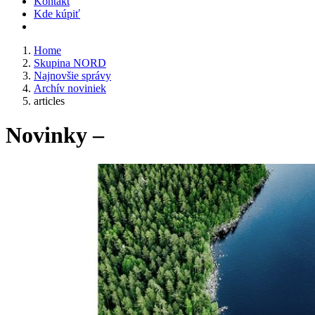
Kontakt
Kde kúpiť
Home
Skupina NORD
Najnovšie správy
Archív noviniek
articles
Novinky –