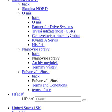
back
Skupina NORD
O nás
back
O nás
Partner for Drive Systems
Trvalá udržateľnosť (CSR)
Celosvetový partner a výrobca
Kvalita A Servis
História
Najnovšie správy
back
Najnovšie správy
Archív noviniek
Termíny výstav
Právne záležitosti
back
Právne záležitosti
Terms and Conditions
terms of use
Hľadať
Hľadať
United States | SK