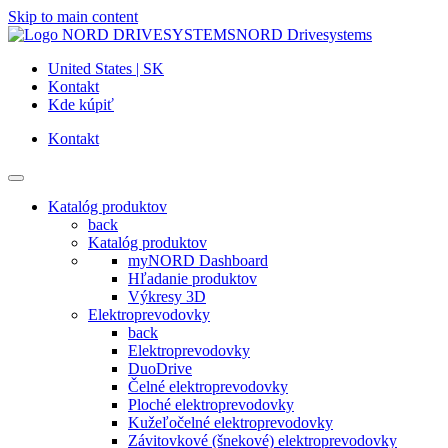
Skip to main content
NORD Drivesystems
United States | SK
Kontakt
Kde kúpiť
Kontakt
Katalóg produktov
back
Katalóg produktov
myNORD Dashboard
Hľadanie produktov
Výkresy 3D
Elektroprevodovky
back
Elektroprevodovky
DuoDrive
Čelné elektroprevodovky
Ploché elektroprevodovky
Kužeľočelné elektroprevodovky
Závitovkové (šnekové) elektroprevodovky