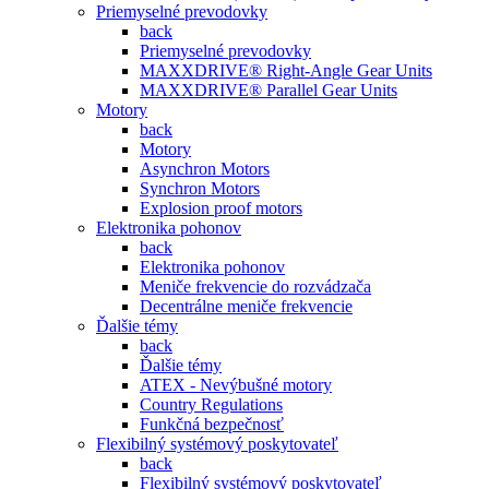
Priemyselné prevodovky
back
Priemyselné prevodovky
MAXXDRIVE® Right-Angle Gear Units
MAXXDRIVE® Parallel Gear Units
Motory
back
Motory
Asynchron Motors
Synchron Motors
Explosion proof motors
Elektronika pohonov
back
Elektronika pohonov
Meniče frekvencie do rozvádzača
Decentrálne meniče frekvencie
Ďalšie témy
back
Ďalšie témy
ATEX - Nevýbušné motory
Country Regulations
Funkčná bezpečnosť
Flexibilný systémový poskytovateľ
back
Flexibilný systémový poskytovateľ