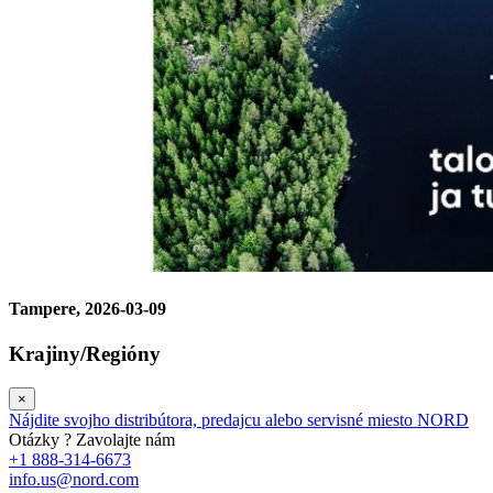
Tampere, 2026-03-09
Krajiny/Regióny
×
Nájdite svojho distribútora, predajcu alebo servisné miesto NORD
Otázky ? Zavolajte nám
+1 888-314-6673
info.us@nord.com