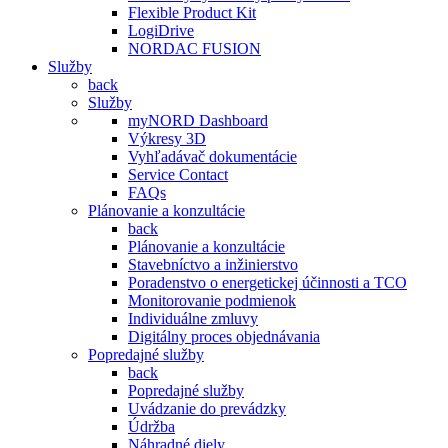
Flexible Product Kit
LogiDrive
NORDAC FUSION
Služby
back
Služby
myNORD Dashboard
Výkresy 3D
Vyhľadávač dokumentácie
Service Contact
FAQs
Plánovanie a konzultácie
back
Plánovanie a konzultácie
Stavebníctvo a inžinierstvo
Poradenstvo o energetickej účinnosti a TCO
Monitorovanie podmienok
Individuálne zmluvy
Digitálny proces objednávania
Popredajné služby
back
Popredajné služby
Uvádzanie do prevádzky
Údržba
Náhradné diely