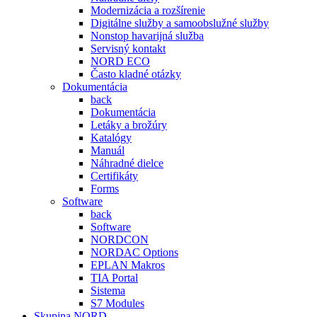
Modernizácia a rozšírenie
Digitálne služby a samoobslužné služby
Nonstop havarijná služba
Servisný kontakt
NORD ECO
Často kladné otázky
Dokumentácia
back
Dokumentácia
Letáky a brožúry
Katalógy
Manuál
Náhradné dielce
Certifikáty
Forms
Software
back
Software
NORDCON
NORDAC Options
EPLAN Makros
TIA Portal
Sistema
S7 Modules
Skupina NORD