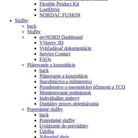
Flexible Product Kit
LogiDrive
NORDAC FUSION
Služby
back
Služby
myNORD Dashboard
Výkresy 3D
Vyhľadávač dokumentácie
Service Contact
FAQs
Plánovanie a konzultácie
back
Plánovanie a konzultácie
Stavebníctvo a inžinierstvo
Poradenstvo o energetickej účinnosti a TCO
Monitorovanie podmienok
Individuálne zmluvy
Digitálny proces objednávania
Popredajné služby
back
Popredajné služby
Uvádzanie do prevádzky
Údržba
Náhradné diely