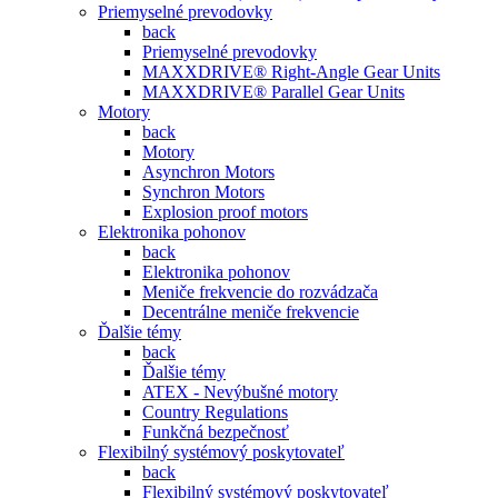
Priemyselné prevodovky
back
Priemyselné prevodovky
MAXXDRIVE® Right-Angle Gear Units
MAXXDRIVE® Parallel Gear Units
Motory
back
Motory
Asynchron Motors
Synchron Motors
Explosion proof motors
Elektronika pohonov
back
Elektronika pohonov
Meniče frekvencie do rozvádzača
Decentrálne meniče frekvencie
Ďalšie témy
back
Ďalšie témy
ATEX - Nevýbušné motory
Country Regulations
Funkčná bezpečnosť
Flexibilný systémový poskytovateľ
back
Flexibilný systémový poskytovateľ