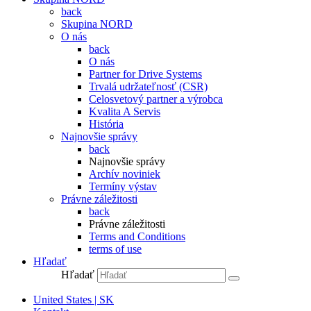
back
Skupina NORD
O nás
back
O nás
Partner for Drive Systems
Trvalá udržateľnosť (CSR)
Celosvetový partner a výrobca
Kvalita A Servis
História
Najnovšie správy
back
Najnovšie správy
Archív noviniek
Termíny výstav
Právne záležitosti
back
Právne záležitosti
Terms and Conditions
terms of use
Hľadať
Hľadať
United States | SK