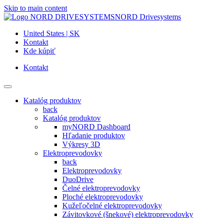
Skip to main content
NORD Drivesystems
United States | SK
Kontakt
Kde kúpiť
Kontakt
Katalóg produktov
back
Katalóg produktov
myNORD Dashboard
Hľadanie produktov
Výkresy 3D
Elektroprevodovky
back
Elektroprevodovky
DuoDrive
Čelné elektroprevodovky
Ploché elektroprevodovky
Kužeľočelné elektroprevodovky
Závitovkové (šnekové) elektroprevodovky