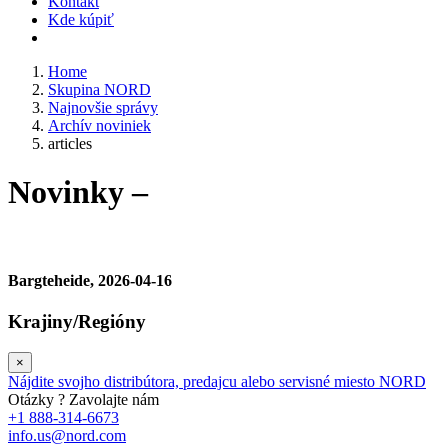
Kontakt
Kde kúpiť
Home
Skupina NORD
Najnovšie správy
Archív noviniek
articles
Novinky –
Bargteheide, 2026-04-16
Krajiny/Regióny
×
Nájdite svojho distribútora, predajcu alebo servisné miesto NORD
Otázky ? Zavolajte nám
+1 888-314-6673
info.us@nord.com