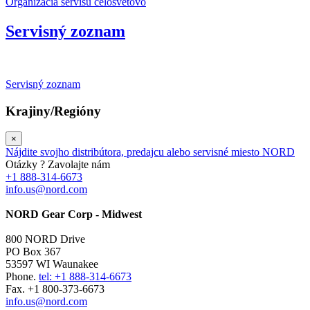
Organizácia servisu celosvetovo
Servisný zoznam
Servisný zoznam
Krajiny/Regióny
×
Nájdite svojho distribútora, predajcu alebo servisné miesto NORD
Otázky ? Zavolajte nám
+1 888-314-6673
info.us@nord.com
NORD Gear Corp - Midwest
800 NORD Drive
PO Box 367
53597 WI Waunakee
Phone.
tel: +1 888-314-6673
Fax. +1 800-373-6673
info.us@nord.com