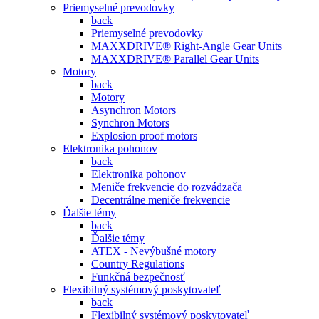
Priemyselné prevodovky
back
Priemyselné prevodovky
MAXXDRIVE® Right-Angle Gear Units
MAXXDRIVE® Parallel Gear Units
Motory
back
Motory
Asynchron Motors
Synchron Motors
Explosion proof motors
Elektronika pohonov
back
Elektronika pohonov
Meniče frekvencie do rozvádzača
Decentrálne meniče frekvencie
Ďalšie témy
back
Ďalšie témy
ATEX - Nevýbušné motory
Country Regulations
Funkčná bezpečnosť
Flexibilný systémový poskytovateľ
back
Flexibilný systémový poskytovateľ