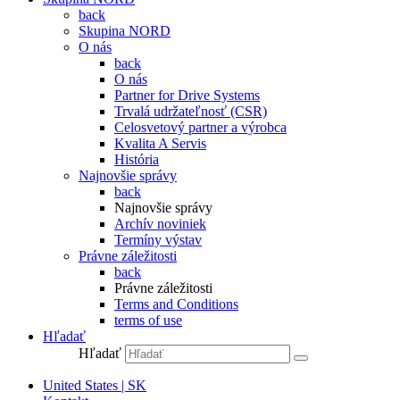
back
Skupina NORD
O nás
back
O nás
Partner for Drive Systems
Trvalá udržateľnosť (CSR)
Celosvetový partner a výrobca
Kvalita A Servis
História
Najnovšie správy
back
Najnovšie správy
Archív noviniek
Termíny výstav
Právne záležitosti
back
Právne záležitosti
Terms and Conditions
terms of use
Hľadať
Hľadať
United States | SK