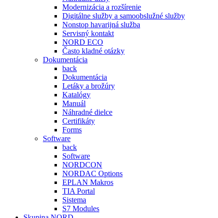
Modernizácia a rozšírenie
Digitálne služby a samoobslužné služby
Nonstop havarijná služba
Servisný kontakt
NORD ECO
Často kladné otázky
Dokumentácia
back
Dokumentácia
Letáky a brožúry
Katalógy
Manuál
Náhradné dielce
Certifikáty
Forms
Software
back
Software
NORDCON
NORDAC Options
EPLAN Makros
TIA Portal
Sistema
S7 Modules
Skupina NORD