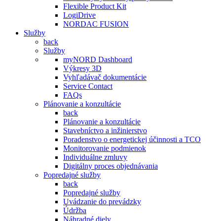
Flexible Product Kit
LogiDrive
NORDAC FUSION
Služby
back
Služby
myNORD Dashboard
Výkresy 3D
Vyhľadávač dokumentácie
Service Contact
FAQs
Plánovanie a konzultácie
back
Plánovanie a konzultácie
Stavebníctvo a inžinierstvo
Poradenstvo o energetickej účinnosti a TCO
Monitorovanie podmienok
Individuálne zmluvy
Digitálny proces objednávania
Popredajné služby
back
Popredajné služby
Uvádzanie do prevádzky
Údržba
Náhradné diely