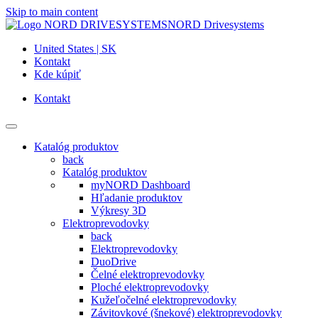
Skip to main content
NORD Drivesystems
United States | SK
Kontakt
Kde kúpiť
Kontakt
Katalóg produktov
back
Katalóg produktov
myNORD Dashboard
Hľadanie produktov
Výkresy 3D
Elektroprevodovky
back
Elektroprevodovky
DuoDrive
Čelné elektroprevodovky
Ploché elektroprevodovky
Kužeľočelné elektroprevodovky
Závitovkové (šnekové) elektroprevodovky