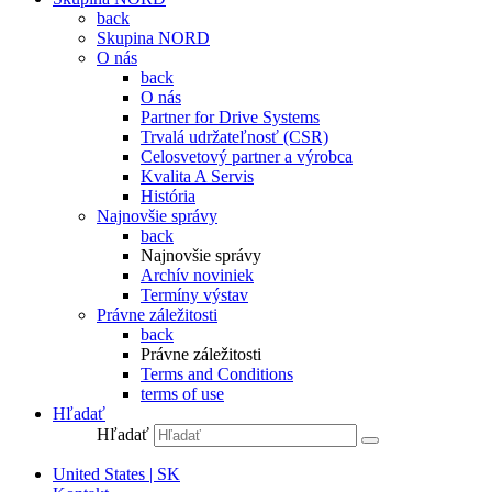
back
Skupina NORD
O nás
back
O nás
Partner for Drive Systems
Trvalá udržateľnosť (CSR)
Celosvetový partner a výrobca
Kvalita A Servis
História
Najnovšie správy
back
Najnovšie správy
Archív noviniek
Termíny výstav
Právne záležitosti
back
Právne záležitosti
Terms and Conditions
terms of use
Hľadať
Hľadať
United States | SK