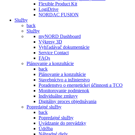
Flexible Product Kit
LogiDrive
NORDAC FUSION
Služby
back
Služby
myNORD Dashboard
Výkresy 3D
Vyhľadávač dokumentácie
Service Contact
FAQs
Plánovanie a konzultácie
back
Plánovanie a konzultácie
Stavebníctvo a inžinierstvo
Poradenstvo o energetickej účinnosti a TCO
Monitorovanie podmienok
Individuálne zmluvy
Digitálny proces objednávania
Popredajné služby
back
Popredajné služby
Uvádzanie do prevádzky
Údržba
Náhradné diely