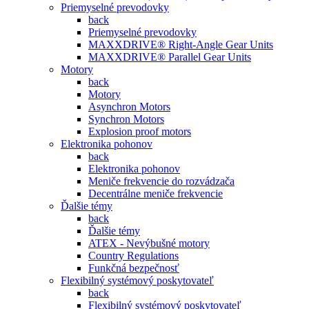
Priemyselné prevodovky
back
Priemyselné prevodovky
MAXXDRIVE® Right-Angle Gear Units
MAXXDRIVE® Parallel Gear Units
Motory
back
Motory
Asynchron Motors
Synchron Motors
Explosion proof motors
Elektronika pohonov
back
Elektronika pohonov
Meniče frekvencie do rozvádzača
Decentrálne meniče frekvencie
Ďalšie témy
back
Ďalšie témy
ATEX - Nevýbušné motory
Country Regulations
Funkčná bezpečnosť
Flexibilný systémový poskytovateľ
back
Flexibilný systémový poskytovateľ