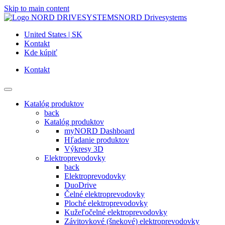
Skip to main content
NORD Drivesystems
United States | SK
Kontakt
Kde kúpiť
Kontakt
Katalóg produktov
back
Katalóg produktov
myNORD Dashboard
Hľadanie produktov
Výkresy 3D
Elektroprevodovky
back
Elektroprevodovky
DuoDrive
Čelné elektroprevodovky
Ploché elektroprevodovky
Kužeľočelné elektroprevodovky
Závitovkové (šnekové) elektroprevodovky