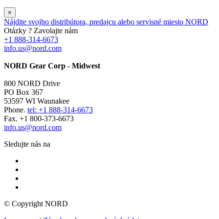
×
Nájdite svojho distribútora, predajcu alebo servisné miesto NORD
Otázky ? Zavolajte nám
+1 888-314-6673
info.us@nord.com
NORD Gear Corp - Midwest
800 NORD Drive
PO Box 367
53597 WI Waunakee
Phone.
tel: +1 888-314-6673
Fax. +1 800-373-6673
info.us@nord.com
Sledujte nás na
© Copyright NORD