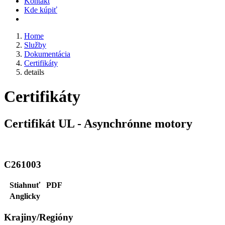
Kontakt
Kde kúpiť
Home
Služby
Dokumentácia
Certifikáty
details
Certifikáty
Certifikát UL - Asynchrónne motory
C261003
Stiahnuť
PDF
Anglicky
Krajiny/Regióny