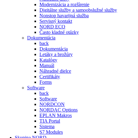
Modernizácia a rozšírenie
Digitálne služby a samoobslužné služby
Nonstop havarijná služba
Servisný kontakt
NORD ECO
Často kladné otázky
Dokumentácia
back
Dokumentácia
Letáky a brožúry
Katalógy
Manuál
Náhradné dielce
Certifikáty
Forms
Software
back
Software
NORDCON
NORDAC Options
EPLAN Makros
TIA Portal
Sistema
S7 Modules
Skupina NORD