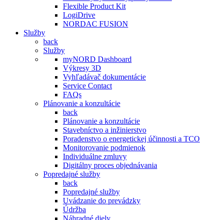
Flexible Product Kit
LogiDrive
NORDAC FUSION
Služby
back
Služby
myNORD Dashboard
Výkresy 3D
Vyhľadávač dokumentácie
Service Contact
FAQs
Plánovanie a konzultácie
back
Plánovanie a konzultácie
Stavebníctvo a inžinierstvo
Poradenstvo o energetickej účinnosti a TCO
Monitorovanie podmienok
Individuálne zmluvy
Digitálny proces objednávania
Popredajné služby
back
Popredajné služby
Uvádzanie do prevádzky
Údržba
Náhradné diely