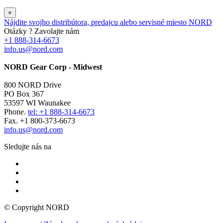
×
Nájdite svojho distribútora, predajcu alebo servisné miesto NORD
Otázky ? Zavolajte nám
+1 888-314-6673
info.us@nord.com
NORD Gear Corp - Midwest
800 NORD Drive
PO Box 367
53597 WI Waunakee
Phone.
tel: +1 888-314-6673
Fax. +1 800-373-6673
info.us@nord.com
Sledujte nás na
© Copyright NORD