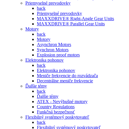
Priemyselné prevodovky
back
Priemyselné prevodovky
MAXXDRIVE® Right-Angle Gear Units
MAXXDRIVE® Parallel Gear Units
Motory
back
Motory
Asynchron Motors
Synchron Motors
Explosion proof motors
Elektronika pohonov
back
Elektronika pohonov
Meniče frekvencie do rozvádzača
Decentrálne meniče frekvencie
Ďalšie témy
back
Ďalšie témy
ATEX - Nevýbušné motory
Country Regulations
Funkčná bezpečnosť
Flexibilný systémový poskytovateľ
back
Flexibilný systémový poskytovateľ