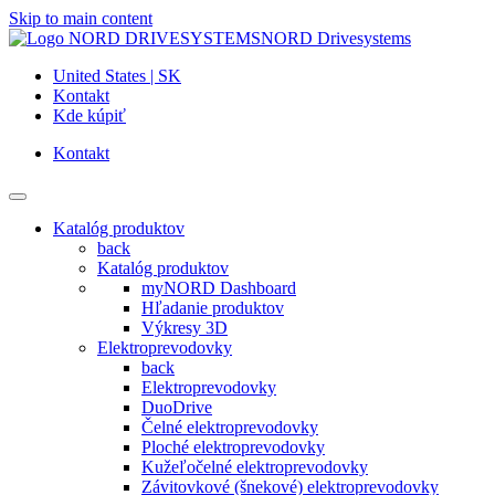
Skip to main content
NORD Drivesystems
United States | SK
Kontakt
Kde kúpiť
Kontakt
Katalóg produktov
back
Katalóg produktov
myNORD Dashboard
Hľadanie produktov
Výkresy 3D
Elektroprevodovky
back
Elektroprevodovky
DuoDrive
Čelné elektroprevodovky
Ploché elektroprevodovky
Kužeľočelné elektroprevodovky
Závitovkové (šnekové) elektroprevodovky