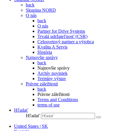
back
Skupina NORD
O nás
back
O nás
Partner for Drive Systems
Trvalá udržateľnosť (CSR)
Celosvetový partner a výrobca
Kvalita A Servis
História
Najnovšie správy
back
Najnovšie správy
Archív noviniek
Termíny výstav
Právne záležitosti
back
Právne záležitosti
Terms and Conditions
terms of use
Hľadať
Hľadať
United States | SK