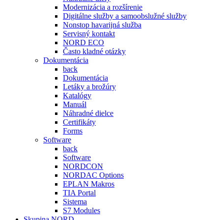
Modernizácia a rozšírenie
Digitálne služby a samoobslužné služby
Nonstop havarijná služba
Servisný kontakt
NORD ECO
Často kladné otázky
Dokumentácia
back
Dokumentácia
Letáky a brožúry
Katalógy
Manuál
Náhradné dielce
Certifikáty
Forms
Software
back
Software
NORDCON
NORDAC Options
EPLAN Makros
TIA Portal
Sistema
S7 Modules
Skupina NORD