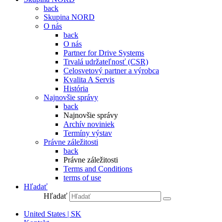
back
Skupina NORD
O nás
back
O nás
Partner for Drive Systems
Trvalá udržateľnosť (CSR)
Celosvetový partner a výrobca
Kvalita A Servis
História
Najnovšie správy
back
Najnovšie správy
Archív noviniek
Termíny výstav
Právne záležitosti
back
Právne záležitosti
Terms and Conditions
terms of use
Hľadať
Hľadať
United States | SK