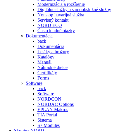
Modernizácia a rozšírenie
Digitálne služby a samoobslužné služby
Nonstop havarijná služba
Servisný kontakt
NORD ECO
Často kladné otázky
Dokumentácia
back
Dokumentácia
Letáky a brožúry
Katalógy
Manuál
Náhradné dielce
Certifikáty
Forms
Software
back
Software
NORDCON
NORDAC Options
EPLAN Makros
TIA Portal
Sistema
S7 Modules
Skupina NORD