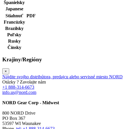
Španielsky
Japanese
Stiahnuť
PDF
Francúzky
Brazílsky
Poľsky
Rusky
Čínsky
Krajiny/Regióny
×
Nájdite svojho distribútora, predajcu alebo servisné miesto NORD
Otázky ? Zavolajte nám
+1 888-314-6673
info.us@nord.com
NORD Gear Corp - Midwest
800 NORD Drive
PO Box 367
53597 WI Waunakee
Phone.
tel: +1 888-314-6673