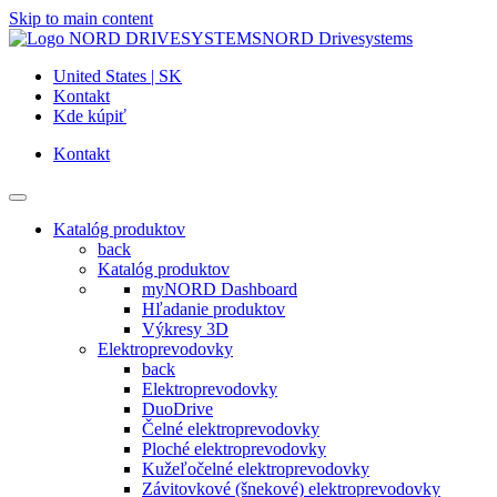
Skip to main content
NORD Drivesystems
United States | SK
Kontakt
Kde kúpiť
Kontakt
Katalóg produktov
back
Katalóg produktov
myNORD Dashboard
Hľadanie produktov
Výkresy 3D
Elektroprevodovky
back
Elektroprevodovky
DuoDrive
Čelné elektroprevodovky
Ploché elektroprevodovky
Kužeľočelné elektroprevodovky
Závitovkové (šnekové) elektroprevodovky