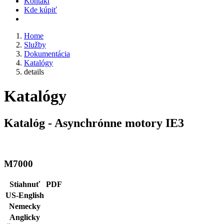
Kontakt
Kde kúpiť
Home
Služby
Dokumentácia
Katalógy
details
Katalógy
Katalóg - Asynchrónne motory IE3
M7000
Stiahnuť
PDF
US-English
Nemecky
Anglicky