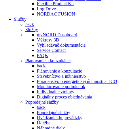
Flexible Product Kit
LogiDrive
NORDAC FUSION
Služby
back
Služby
myNORD Dashboard
Výkresy 3D
Vyhľadávač dokumentácie
Service Contact
FAQs
Plánovanie a konzultácie
back
Plánovanie a konzultácie
Stavebníctvo a inžinierstvo
Poradenstvo o energetickej účinnosti a TCO
Monitorovanie podmienok
Individuálne zmluvy
Digitálny proces objednávania
Popredajné služby
back
Popredajné služby
Uvádzanie do prevádzky
Údržba
Náhradné diely