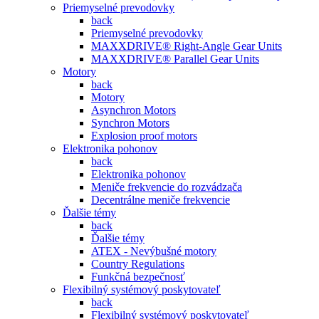
Priemyselné prevodovky
back
Priemyselné prevodovky
MAXXDRIVE® Right-Angle Gear Units
MAXXDRIVE® Parallel Gear Units
Motory
back
Motory
Asynchron Motors
Synchron Motors
Explosion proof motors
Elektronika pohonov
back
Elektronika pohonov
Meniče frekvencie do rozvádzača
Decentrálne meniče frekvencie
Ďalšie témy
back
Ďalšie témy
ATEX - Nevýbušné motory
Country Regulations
Funkčná bezpečnosť
Flexibilný systémový poskytovateľ
back
Flexibilný systémový poskytovateľ