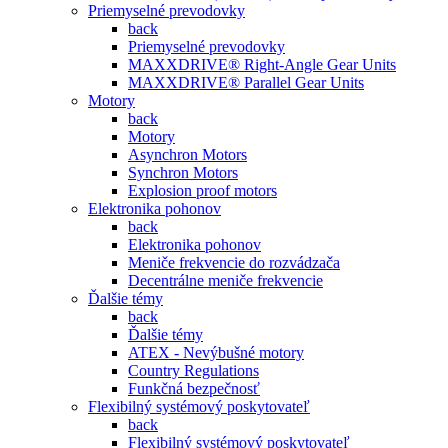
Priemyselné prevodovky
back
Priemyselné prevodovky
MAXXDRIVE® Right-Angle Gear Units
MAXXDRIVE® Parallel Gear Units
Motory
back
Motory
Asynchron Motors
Synchron Motors
Explosion proof motors
Elektronika pohonov
back
Elektronika pohonov
Meniče frekvencie do rozvádzača
Decentrálne meniče frekvencie
Ďalšie témy
back
Ďalšie témy
ATEX - Nevýbušné motory
Country Regulations
Funkčná bezpečnosť
Flexibilný systémový poskytovateľ
back
Flexibilný systémový poskytovateľ