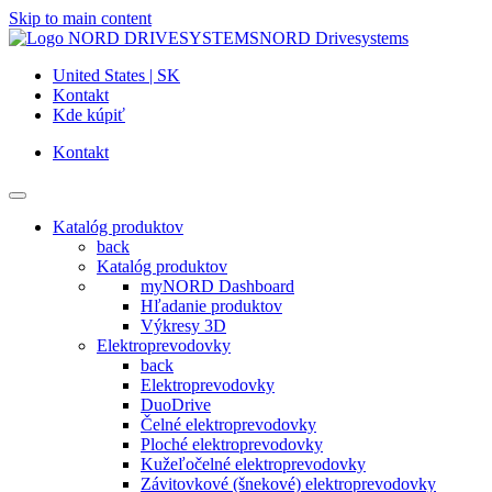
Skip to main content
NORD Drivesystems
United States | SK
Kontakt
Kde kúpiť
Kontakt
Katalóg produktov
back
Katalóg produktov
myNORD Dashboard
Hľadanie produktov
Výkresy 3D
Elektroprevodovky
back
Elektroprevodovky
DuoDrive
Čelné elektroprevodovky
Ploché elektroprevodovky
Kužeľočelné elektroprevodovky
Závitovkové (šnekové) elektroprevodovky