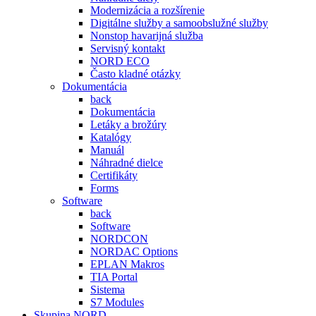
Modernizácia a rozšírenie
Digitálne služby a samoobslužné služby
Nonstop havarijná služba
Servisný kontakt
NORD ECO
Často kladné otázky
Dokumentácia
back
Dokumentácia
Letáky a brožúry
Katalógy
Manuál
Náhradné dielce
Certifikáty
Forms
Software
back
Software
NORDCON
NORDAC Options
EPLAN Makros
TIA Portal
Sistema
S7 Modules
Skupina NORD