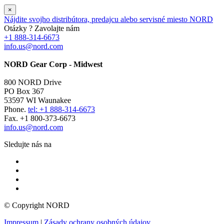
×
Nájdite svojho distribútora, predajcu alebo servisné miesto NORD
Otázky ? Zavolajte nám
+1 888-314-6673
info.us@nord.com
NORD Gear Corp - Midwest
800 NORD Drive
PO Box 367
53597 WI Waunakee
Phone.
tel: +1 888-314-6673
Fax. +1 800-373-6673
info.us@nord.com
Sledujte nás na
© Copyright NORD
Impressum
|
Zásady ochrany osobných údajov