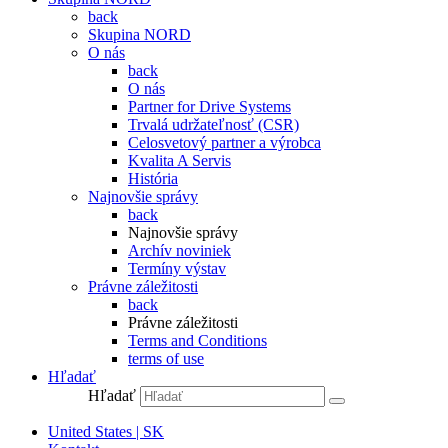
back
Skupina NORD
O nás
back
O nás
Partner for Drive Systems
Trvalá udržateľnosť (CSR)
Celosvetový partner a výrobca
Kvalita A Servis
História
Najnovšie správy
back
Najnovšie správy
Archív noviniek
Termíny výstav
Právne záležitosti
back
Právne záležitosti
Terms and Conditions
terms of use
Hľadať
Hľadať
United States | SK