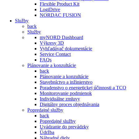
Flexible Product Kit
LogiDrive
NORDAC FUSION
Služby
back
Služby
myNORD Dashboard
Výkresy 3D
Vyhľadávač dokumentácie
Service Contact
FAQs
Plánovanie a konzultácie
back
Plánovanie a konzultácie
Stavebníctvo a inžinierstvo
Poradenstvo o energetickej účinnosti a TCO
Monitorovanie podmienok
Individuálne zmluvy
Digitálny proces objednávania
Popredajné služby
back
Popredajné služby
Uvádzanie do prevádzky
Údržba
Náhradné diely